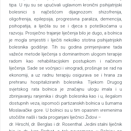
tipa. U nju su se upućivali uglavnom kronični psihijatrijski
bolesnici s najčešćom dijagnozom: shizofrenija,
oligofrenija, epilepsija, progresivna paraliza, demencija,
psihopatija, a liječila su se i djeca s poteškoćama u
razvoju. Prosječno trajanje liječenja bilo je dugo, a bolnica
je mogla smjestiti i liječiti nekoliko stotina psihijatrijskih
bolesnika godišnje. Tih su godina primjenjivane tada
važeće metode liječenja s dominantnom ulogom terapije
radom kao rehabilitacijskim postupkom i načinom
liječenja. Sade se voćnjaci i vinogradi, proširuje se rad na
ekonomiji, a uz radnu terapiju osigurava se i hrana za
prehranu hospitaliziranih bolesnika. Tijekom Drugog
svjetskog rata bolnica je značajnu ulogu imala i u
zbrinjavanju ranjenika i drugih bolesnika kao i u, ilegalom
dostupnih veza, ispomoći partizanskih bolnica u šumama
Moslavačke gore. U bolnici su u tim opasnim vremenima
utočište našli i tada proganjani liječnici Židovi –
dr. Hirschl, dr. Berglas i dr. Rosenthal. Jedini stalni liječnik