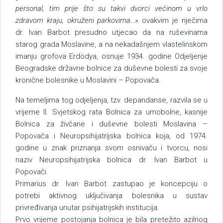
personal, tim prije što su takvi dvorci većinom u vrlo
zdravom kraju, okruženi parkovima…»
ovakvim je riječima
dr. Ivan Barbot presudno utjecao da na ruševinama
starog grada Moslavine, a na nekadašnjem vlastelinskom
imanju grofova Erdödya, osnuje 1934. godine Odjeljenje
Beogradske državne bolnice za duševne bolesti za svoje
kronične bolesnike u Moslavini – Popovača.
Na temeljima tog odjeljenja, tzv. depandanse, razvila se u
vrijeme II. Svjetskog rata Bolnica za umobolne, kasnije
Bolnica za živčane i duševne bolesti Moslavina –
Popovača i Neuropsihijatrijska bolnica koja, od 1974.
godine u znak priznanja svom osnivaču i tvorcu, nosi
naziv Neuropsihijatrijska bolnica dr. Ivan Barbot u
Popovači.
Primarius dr. Ivan Barbot zastupao je koncepciju o
potrebi aktivnog uključivanja bolesnika u sustav
privređivanja unutar psihijatrijskih institucija.
Prvo vrijeme postojanja bolnica je bila pretežito azilnog