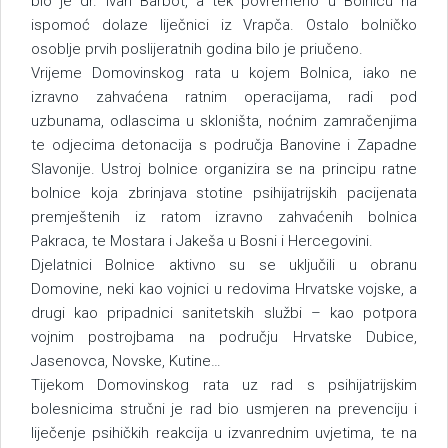
bio je dr. Ivan Barbot, a tek povremeno u Bolnicu na
ispomoć dolaze liječnici iz Vrapča. Ostalo bolničko
osoblje prvih poslijeratnih godina bilo je priučeno.
Vrijeme Domovinskog rata u kojem Bolnica, iako ne
izravno zahvaćena ratnim operacijama, radi pod
uzbunama, odlascima u skloništa, noćnim zamračenjima
te odjecima detonacija s područja Banovine i Zapadne
Slavonije. Ustroj bolnice organizira se na principu ratne
bolnice koja zbrinjava stotine psihijatrijskih pacijenata
premještenih iz ratom izravno zahvaćenih bolnica
Pakraca, te Mostara i Jakeša u Bosni i Hercegovini.
Djelatnici Bolnice aktivno su se uključili u obranu
Domovine, neki kao vojnici u redovima Hrvatske vojske, a
drugi kao pripadnici sanitetskih službi – kao potpora
vojnim postrojbama na području Hrvatske Dubice,
Jasenovca, Novske, Kutine…
Tijekom Domovinskog rata uz rad s psihijatrijskim
bolesnicima stručni je rad bio usmjeren na prevenciju i
liječenje psihičkih reakcija u izvanrednim uvjetima, te na