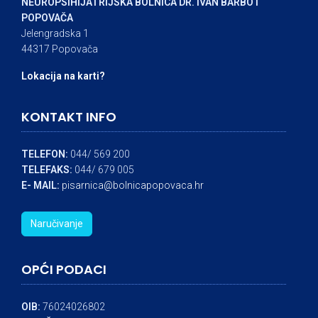
NEUROPSIHIJATRIJSKA BOLNICA DR. IVAN BARBOT
POPOVAČA
Jelengradska 1
44317 Popovača
Lokacija na karti?
KONTAKT INFO
TELEFON:
044/ 569 200
TELEFAKS:
044/ 679 005
E- MAIL:
pisarnica@bolnicapopovaca.hr
Naručivanje
OPĆI PODACI
OIB:
76024026802