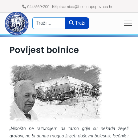
044/569-200
pisarnica@bolnicapopovaca.hr
Traži
Povijest bolnice
„Nipošto ne razumijem da tamo gdje su nekada živjeli
grofovi, ne bi danas mogao živjeti duševni bolesnik, liječnik i