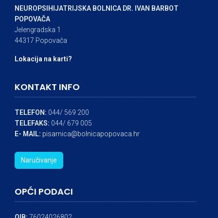
NEUROPSIHIJATRIJSKA BOLNICA DR. IVAN BARBOT
POPOVAČA
Jelengradska 1
44317 Popovača
Lokacija na karti?
KONTAKT INFO
TELEFON:
044/ 569 200
TELEFAKS:
044/ 679 005
E- MAIL:
pisarnica@bolnicapopovaca.hr
Naručivanje
OPĆI PODACI
OIB:
76024026802