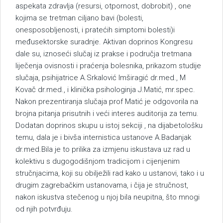
aspekata zdravlja (resursi, otpornost, dobrobit) , one
kojima se tretman ciljano bavi (bolesti,
onesposobljenosti, i pratećih simptomi bolesti)i
međusektorske suradnje. Aktivan doprinos Kongresu
dale su, iznoseći slučaj iz prakse i područja tretmana
liječenja ovisnosti i praćenja bolesnika, prikazom studije
slučaja, psihijatrice A.Srkalović Imširagić dr.med., M
Kovač dr.med., i klinička psihologinja J.Matić, mr.spec.
Nakon prezentiranja slučaja prof Matić je odgovorila na
brojna pitanja prisutnih i veći interes auditorija za temu.
Dodatan doprinos skupu u istoj sekciji , na dijabetološku
temu, dala je i bivša internistica ustanove A.Badanjak
dr.med.Bila je to prilika za izmjenu iskustava uz rad u
kolektivu s dugogodišnjom tradicijom i cijenjenim
stručnjacima, koji su obilježili rad kako u ustanovi, tako i u
drugim zagrebačkim ustanovama, i čija je stručnost,
nakon iskustva stečenog u njoj bila neupitna, što mnogi
od njih potvrđuju.