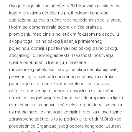
Ovo je drugo aktivno učešće NPB Popovača na skupu na
kojem je aktivno učešće na prethodnom kongresu
zabilježeno uz dva stručna rada navedenih specijalistica,
i kojim se demonstrirala dobra klinička praksa u
promicanju medicine s holističkim fokusom na osobu, u
sklopu toga i psihološkog liječenja primjerenog
pojedincu, obitelji, i poštivanja i biološkog, psihološkog,
socijalnog i duhovnog aspekta. O važnosti poštivanja
cjeline osobnosti u liječenju, umrežene
medicinske,psihološke i socijalne skrbi i edukacije svih,
prevencije, te nužnosti spremnog suočavanja i struke i
populacije na stresne životne okolnosti kojima život
obiluje u posljednjem periodu, govorili su svi nazočni
stručnjaci naglašavajući nužnost- ne tek propisivanja lijeka
i smještanja u ustanovu, već cjelovitog pristupa i vraćanja
uz.medicinare i psihologa i socijalnih radnika u sve razine
zdravstvene zaštite, a to je podvukla i prof.dr M.Braš kao
predsjednica Organizacijskog odbora kongresa. Laureat