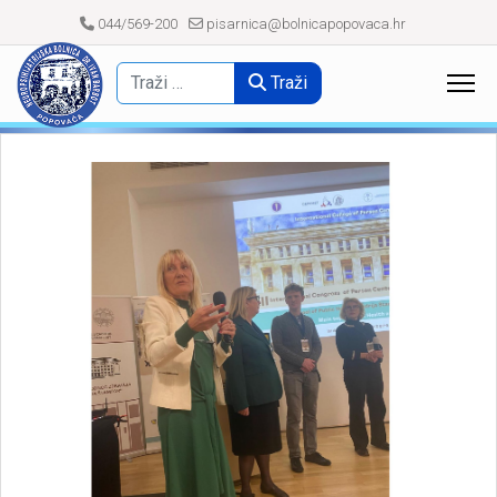
044/569-200
pisarnica@bolnicapopovaca.hr
Traži