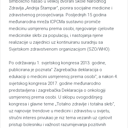
simbolično našao u velikoj dvorani Škole Narodnog
Zdravlja „Andrija Štampar“, pionira socijalne medicine i
zdravstvenog prosvjećivanja. Posljednjih 15 godina
međunarodna mreža ICPCMa sustavno promiče
medicinu usmjerenu prema osobi, njegovanje cjelovite
medicinske skrbi za populaciju, i nastojanja njene
realizacije u zajednici uz kontinuiranu suradnju sa
Svjetskom zdravstvenom organizacijom (SZO/WHO).
Po održavanju 1. svjetskog kongresa 2013. godine,
publicirana je poznata" Zagrebačka deklaracija o
edukaciji o medicini usmjerenoj prema osobi", a nakon 4.
svjetskog kongresa 2017. godine međunarodno
predstavljena i zagrebačka Deklaracija o onkologiji
usmjerenoj prema osobi. U sklopu ovogodišnjeg
kongresa i glavne teme „Totalno zdravlje i totalna skrb“,
uz najnovije trendove u medicini i zdravstvu u svijetu,
stručni interes privukao je niz tema vezanih uz cjelovit
pristup bolesniku i važnost razumijevanja pozitivnih