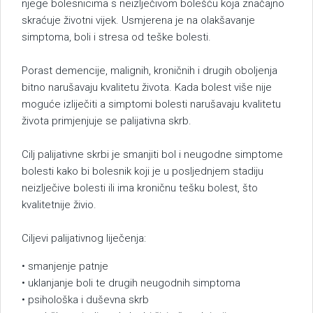
njege bolesnicima s neizlječivom bolešću koja značajno
skraćuje životni vijek. Usmjerena je na olakšavanje
simptoma, boli i stresa od teške bolesti.
Porast demencije, malignih, kroničnih i drugih oboljenja
bitno narušavaju kvalitetu života. Kada bolest više nije
moguće izliječiti a simptomi bolesti narušavaju kvalitetu
života primjenjuje se palijativna skrb.
Cilj palijativne skrbi je smanjiti bol i neugodne simptome
bolesti kako bi bolesnik koji je u posljednjem stadiju
neizlječive bolesti ili ima kroničnu tešku bolest, što
kvalitetnije živio.
Ciljevi palijativnog liječenja:
• smanjenje patnje
• uklanjanje boli te drugih neugodnih simptoma
• psihološka i duševna skrb