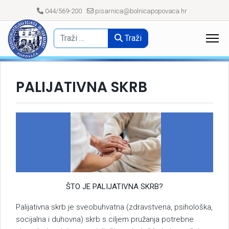
044/569-200
pisarnica@bolnicapopovaca.hr
Traži
PALIJATIVNA SKRB
ŠTO JE PALIJATIVNA SKRB?
Palijativna skrb je sveobuhvatna (zdravstvena, psihološka,
socijalna i duhovna) skrb s ciljem pružanja potrebne