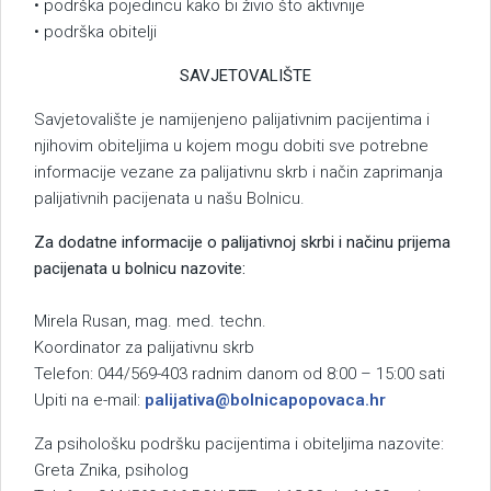
• podrška pojedincu kako bi živio što aktivnije
• podrška obitelji
SAVJETOVALIŠTE
Savjetovalište je namijenjeno palijativnim pacijentima i
njihovim obiteljima u kojem mogu dobiti sve potrebne
informacije vezane za palijativnu skrb i način zaprimanja
palijativnih pacijenata u našu Bolnicu.
Za dodatne informacije o palijativnoj skrbi i načinu prijema
pacijenata u bolnicu nazovite:
Mirela Rusan, mag. med. techn.
Koordinator za palijativnu skrb
Telefon: 044/569-403 radnim danom od 8:00 – 15:00 sati
Upiti na e-mail:
palijativa@bolnicapopovaca.hr
Za psihološku podršku pacijentima i obiteljima nazovite:
Greta Znika, psiholog