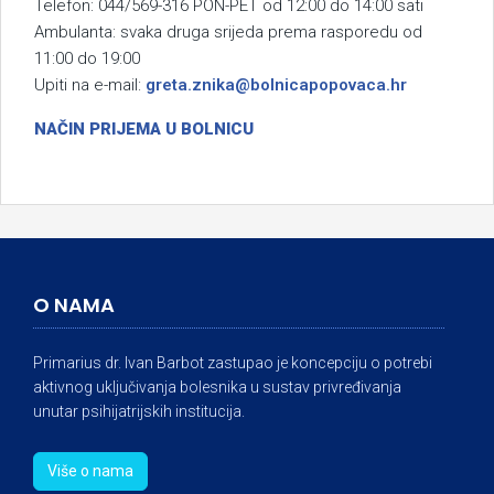
Telefon: 044/569-316 PON-PET od 12:00 do 14:00 sati
Ambulanta: svaka druga srijeda prema rasporedu od
11:00 do 19:00
Upiti na e-mail:
greta.znika@bolnicapopovaca.hr
NAČIN PRIJEMA U BOLNICU
O NAMA
Primarius dr. Ivan Barbot zastupao je koncepciju o potrebi
aktivnog uključivanja bolesnika u sustav privređivanja
unutar psihijatrijskih institucija.
Više o nama