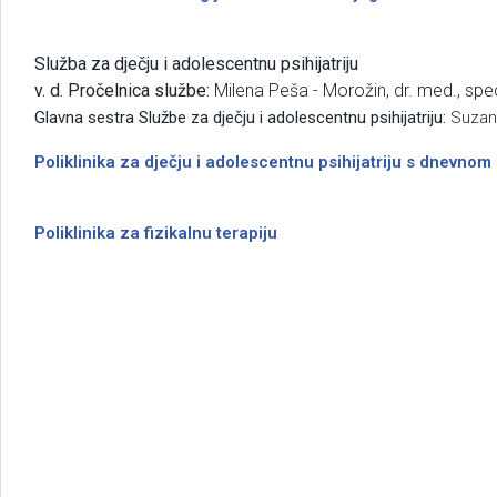
Služba za dječju i adolescentnu psihijatriju
v. d. Pročelnica službe:
Milena Peša - Morožin, dr. med., specij
Glavna sestra Službe za dječju i adolescentnu psihijatriju:
Suzana
Poliklinika za dječju i adolescentnu psihijatriju s dnevno
Poliklinika za fizikalnu terapiju