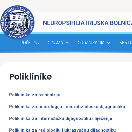
NEUROPSIHIJATRIJSKA BOLNIC
POČETNA
O NAMA
ORGANIZACIJA
SEST
Poliklinike
Poliklinika za psihijatriju
Poliklinika za neurologiju i neurofiziološku dijagnostiku
Poliklinika za internističku dijagnostiku i liječenje
Poliklinika za radiologiju i ultrazvučnu dijagnostiku