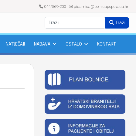
044/569-200
pisarnica@bolnicapopovaca.hr
Traži
NATJEČAJI
NABAVA
OSTALO
KONTAKT