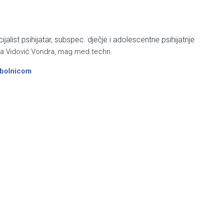
alist psihijatar, subspec. dječje i adolescentne psihijatrije
 Vidović Vondra, mag.med.techn.
m bolnicom