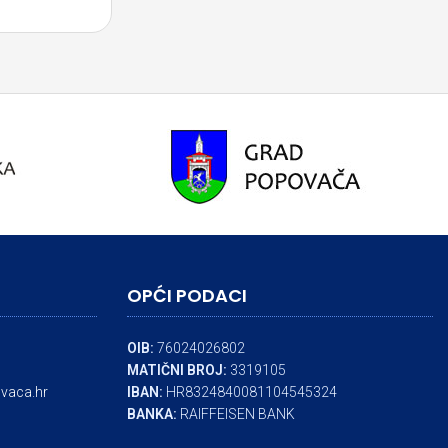
OPĆI PODACI
OIB:
76024026802
MATIČNI BROJ:
3319105
vaca.hr
IBAN:
HR8324840081104545324
BANKA:
RAIFFEISEN BANK