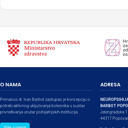
O NAMA
ADRESA
Primarius dr. Ivan Barbot zastupao je koncepciju o
NEUROPSIHIJA
potrebi aktivnog uključivanja bolesnika u sustav
BARBOT POPO
privređivanja unutar psihijatrijskih institucija.
Jelengradska 1
44317 Popova
Više o nama