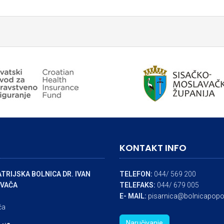
KONTAKT INFO
TRIJSKA BOLNICA DR. IVAN
TELEFON:
044/ 569 200
VAČA
TELEFAKS:
044/ 679 005
E- MAIL:
pisarnica@bolnicapopo
ča
Naručivanje