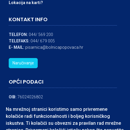
Lokacija na karti?
KONTAKT INFO
TELEFON:
044/ 569 200
TELEFAKS:
044/ 679 005
E- MAIL:
pisarnica@bolnicapopovaca.hr
Naručivanje
OPĆI PODACI
OIB:
76024026802
MATIČNI BROJ:
3319105
Na mrežnoj stranici koristimo samo privremene
IBAN:
HR8324840081104545324
kolačiće radi funkcionalnosti i boljeg korisničkog
BANKA:
RAIFFEISEN BANK
iskustva. Ti kolačići su obvezni za pravilan rad mrežne