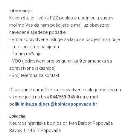
Informacije:
Nakon što je liječnik PZZ poslao e-uputnicu u sustav
molimo Vas da nam pošaljete e-mail uz obavezno
navedene sljedeće podatke:
- Vrsta zdravstvene usluge za koju se pacijent naručuje
- Ime i prezime pacijenta
- Datum rođenja
- MBO (jedinstveni broj osiguranika 9 znamenaka sa
zdravstvene iskaznice)
- Broj telefona za kontakt
Otkazivanje narudžbe za zdravstvene usluge molimo na
vrijeme javiti na broj
044/569-346
ili na e-mail
poliklinika.za.djecu@bolnicapopovaca.hr
Lokacija:
Neuropsihijatrijska bolnica dr. Ivan Barbot Popovača
Ravnik 1, 44317 Popovača