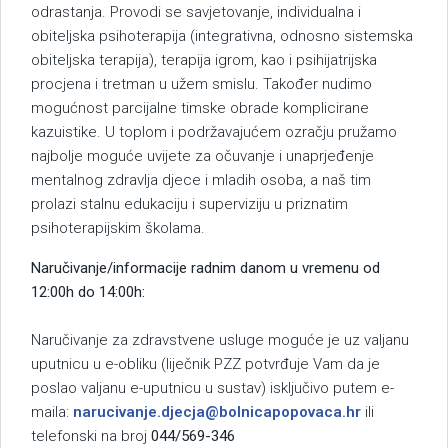
odrastanja. Provodi se savjetovanje, individualna i
obiteljska psihoterapija (integrativna, odnosno sistemska
obiteljska terapija), terapija igrom, kao i psihijatrijska
procjena i tretman u užem smislu. Također nudimo
mogućnost parcijalne timske obrade komplicirane
kazuistike. U toplom i podržavajućem ozračju pružamo
najbolje moguće uvijete za očuvanje i unaprjeđenje
mentalnog zdravlja djece i mladih osoba, a naš tim
prolazi stalnu edukaciju i superviziju u priznatim
psihoterapijskim školama.
Naručivanje/informacije radnim danom u vremenu od
12:00h do 14:00h:
Naručivanje za zdravstvene usluge moguće je uz valjanu
uputnicu u e-obliku (liječnik PZZ potvrđuje Vam da je
poslao valjanu e-uputnicu u sustav) isključivo putem e-
maila:
narucivanje.djecja@bolnicapopovaca.hr
ili
telefonski na broj
044/569-346