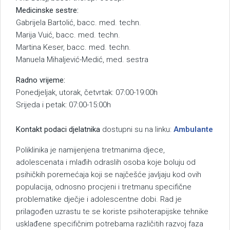
Medicinske sestre:
Gabrijela Bartolić, bacc. med. techn.
Marija Vuić, bacc. med. techn.
Martina Keser, bacc. med. techn.
Manuela Mihaljević-Medić, med. sestra
Radno vrijeme:
Ponedjeljak, utorak, četvrtak: 07:00-19:00h
Srijeda i petak: 07:00-15:00h
Kontakt podaci djelatnika
dostupni su na linku:
Ambulante
Poliklinika je namijenjena tretmanima djece,
adolescenata i mlađih odraslih osoba koje boluju od
psihičkih poremećaja koji se najčešće javljaju kod ovih
populacija, odnosno procjeni i tretmanu specifične
problematike dječje i adolescentne dobi. Rad je
prilagođen uzrastu te se koriste psihoterapijske tehnike
usklađene specifičnim potrebama različitih razvoj faza