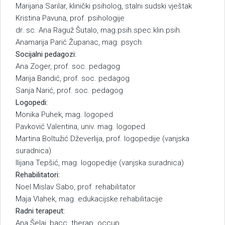
Marijana Sarilar, klinički psiholog, stalni sudski vještak
Kristina Pavuna, prof. psihologije
dr. sc. Ana Raguž Šutalo, mag.psih.spec.klin.psih.
Anamarija Parić Županac, mag. psych.
Socijalni pedagozi:
Ana Zoger, prof. soc. pedagog
Marija Bandić, prof. soc. pedagog
Sanja Narić, prof. soc. pedagog
Logopedi:
Monika Puhek, mag. logoped
Pavković Valentina, univ. mag. logoped
Martina Boltužić Dževerlija, prof. logopedije (vanjska
suradnica)
Ilijana Tepšić, mag. logopedije (vanjska suradnica)
Rehabilitatori:
Noel Mislav Sabo, prof. rehabilitator
Maja Vlahek, mag. edukacijske rehabilitacije
Radni terapeut:
Ana Šelaj, bacc. therap. occup.