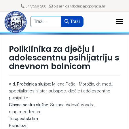
044/569-200
pisarnica@bolnicapopovaca.hr
Traži
Poliklinika za dječju i
adolescentnu psihijatriju s
dnevnom bolnicom
v. d. Pročelnica službe:
Milena Peša - Morožin, dr. med.,
specijalist psihijatar, subspec. dječje i adolescentne
psihijatrije
Glavna sestra službe:
Suzana Vidović Vondra,
mag.med.techn.
Terapeutski tim:
Psiholozi: