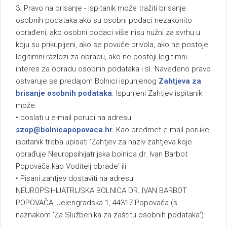
3. Pravo na brisanje - ispitanik može tražiti brisanje
osobnih podataka ako su osobni podaci nezakonito
obrađeni, ako osobni podaci više nisu nužni za svrhu u
koju su prikupljeni, ako se povuče privola, ako ne postoje
legitimni razlozi za obradu, ako ne postoji legitimni
interes za obradu osobnih podataka i sl. Navedeno pravo
ostvaruje se predajom Bolnici ispunjenog
Zahtjeva za
brisanje osobnih podataka
. Ispunjeni Zahtjev ispitanik
može:
• poslati u e-mail poruci na adresu
szop@bolnicapopovaca.hr
.
Kao predmet e-mail poruke
ispitanik treba upisati 'Zahtjev za naziv zahtjeva koje
obrađuje Neuropsihijatrijska bolnica dr. Ivan Barbot
Popovača kao Voditelj obrade' ili
• Pisani zahtjev dostaviti na adresu
NEUROPSIHIJATRIJSKA BOLNICA DR. IVAN BARBOT
POPOVAČA, Jelengradska 1, 44317 Popovača (s
naznakom 'Za Službenika za zaštitu osobnih podataka')