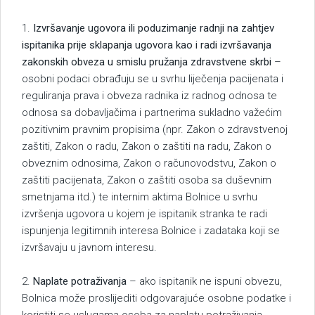
1.
Izvršavanje ugovora ili poduzimanje radnji na zahtjev
ispitanika prije sklapanja ugovora kao i radi izvršavanja
zakonskih obveza u smislu pružanja zdravstvene skrbi
–
osobni podaci obrađuju se u svrhu liječenja pacijenata i
reguliranja prava i obveza radnika iz radnog odnosa te
odnosa sa dobavljačima i partnerima sukladno važećim
pozitivnim pravnim propisima (npr. Zakon o zdravstvenoj
zaštiti, Zakon o radu, Zakon o zaštiti na radu, Zakon o
obveznim odnosima, Zakon o računovodstvu, Zakon o
zaštiti pacijenata, Zakon o zaštiti osoba sa duševnim
smetnjama itd.) te internim aktima Bolnice u svrhu
izvršenja ugovora u kojem je ispitanik stranka te radi
ispunjenja legitimnih interesa Bolnice i zadataka koji se
izvršavaju u javnom interesu.
2.
Naplate potraživanja
– ako ispitanik ne ispuni obvezu,
Bolnica može proslijediti odgovarajuće osobne podatke i