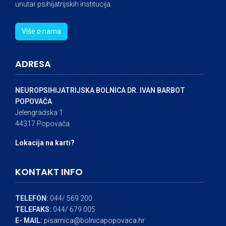
unutar psihijatrijskih institucija.
Više o nama
ADRESA
NEUROPSIHIJATRIJSKA BOLNICA DR. IVAN BARBOT
POPOVAČA
Jelengradska 1
44317 Popovača
Lokacija na karti?
KONTAKT INFO
TELEFON:
044/ 569 200
TELEFAKS:
044/ 679 005
E- MAIL:
pisarnica@bolnicapopovaca.hr