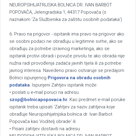
NEUROPSIHIJATRIJSKA BOLNICA DR. IVAN BARBOT
POPOVAČA, Jelengradska 1, 44317 Popovača (s
naznakom 'Za Službenika za zaštitu osobnih podataka')
6. Pravo na prigovor - ispitanik ima pravo na prigovor ako
se osobni podaci ne obrađuju u legitimne svrhe, ako se
obrađuju za potrebe izravnog marketinga, ako se
ispitanik protivi obradi i povuče privolu te ako obrada nije
nužna radi provođenja zadaća javnih tijela ili za potrebe
javnog interesa. Navedeno pravo ostvaruje se predajom
Bolnici ispunjenog
Prigovora na obradu osobnih
podataka
. Ispunjeni Zahtjev ispitanik može:
• poslati u e-mail poruci na adresu
szop@bolnicapopovaca.hr
.
Kao predmet e-mail poruke
ispitanik treba upisati 'Zahtjev za naziv zahtjeva koje
obrađuje Neuropsihijatrijska bolnica dr. Ivan Barbot
Popovača kao Voditelj obrade' ili
• Pisani zahtjev dostaviti na adresu