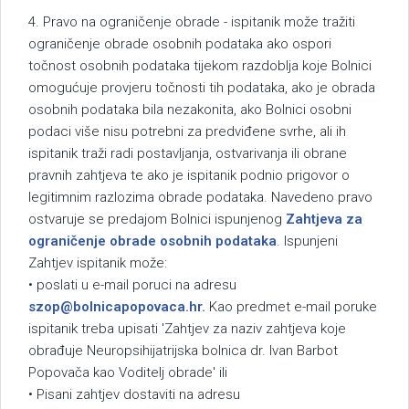
4. Pravo na ograničenje obrade - ispitanik može tražiti
ograničenje obrade osobnih podataka ako ospori
točnost osobnih podataka tijekom razdoblja koje Bolnici
omogućuje provjeru točnosti tih podataka, ako je obrada
osobnih podataka bila nezakonita, ako Bolnici osobni
podaci više nisu potrebni za predviđene svrhe, ali ih
ispitanik traži radi postavljanja, ostvarivanja ili obrane
pravnih zahtjeva te ako je ispitanik podnio prigovor o
legitimnim razlozima obrade podataka. Navedeno pravo
ostvaruje se predajom Bolnici ispunjenog
Zahtjeva za
ograničenje obrade osobnih podataka
. Ispunjeni
Zahtjev ispitanik može:
• poslati u e-mail poruci na adresu
szop@bolnicapopovaca.hr
.
Kao predmet e-mail poruke
ispitanik treba upisati 'Zahtjev za naziv zahtjeva koje
obrađuje Neuropsihijatrijska bolnica dr. Ivan Barbot
Popovača kao Voditelj obrade' ili
• Pisani zahtjev dostaviti na adresu