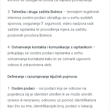
koristiti se uslugama osoba za naplatu potraživanja.
3.
Tehnička i druga zaštita Bolnice
– temeljem legitimnih
interesa osobni podaci obrađuju se u svrhu sudskih
sporova, osiguranja IT sigurnosti, video nadzora radi
zaštite ispitanika te provođenja mjera za zaštitu
poslovnih prostora Bolnice.
4.
Ostvarivanje kontakta i komunikacije s ispitanikom
–
prikupljaju se osobni podaci ispitanika u svrhu
ostvarivanja kontakata kako bi se ostvarili ugovorni
odnosi ili zdravstvena skrb.
Definiranje i razumijevanje ključnih pojmova:
1.
Osobni podaci
– svi podaci koji se odnose na
pojedinca čiji je identitet utvrđen ili se može utvrditi
izravno ili neizravno, odnosno uz pomoć identifikatora
kao što su ime, identifikacijski broj, podaci o lokaciji,