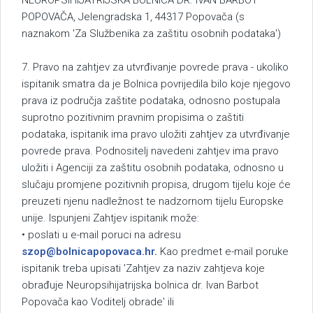
NEUROPSIHIJATRIJSKA BOLNICA DR. IVAN BARBOT
POPOVAČA, Jelengradska 1, 44317 Popovača (s
naznakom 'Za Službenika za zaštitu osobnih podataka')
7. Pravo na zahtjev za utvrđivanje povrede prava - ukoliko
ispitanik smatra da je Bolnica povrijedila bilo koje njegovo
prava iz područja zaštite podataka, odnosno postupala
suprotno pozitivnim pravnim propisima o zaštiti
podataka, ispitanik ima pravo uložiti zahtjev za utvrđivanje
povrede prava. Podnositelj navedeni zahtjev ima pravo
uložiti i Agenciji za zaštitu osobnih podataka, odnosno u
slučaju promjene pozitivnih propisa, drugom tijelu koje će
preuzeti njenu nadležnost te nadzornom tijelu Europske
unije. Ispunjeni Zahtjev ispitanik može:
• poslati u e-mail poruci na adresu
szop@bolnicapopovaca.hr
.
Kao predmet e-mail poruke
ispitanik treba upisati 'Zahtjev za naziv zahtjeva koje
obrađuje Neuropsihijatrijska bolnica dr. Ivan Barbot
Popovača kao Voditelj obrade' ili