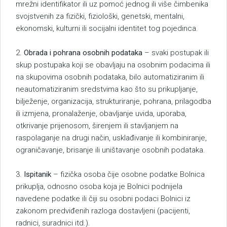
mrežni identifikator ili uz pomoć jednog ili više čimbenika
svojstvenih za fizički, fiziološki, genetski, mentalni,
ekonomski, kulturni ili socijalni identitet tog pojedinca.
2.
Obrada i pohrana osobnih podataka
– svaki postupak ili
skup postupaka koji se obavljaju na osobnim podacima ili
na skupovima osobnih podataka, bilo automatiziranim ili
neautomatiziranim sredstvima kao što su prikupljanje,
bilježenje, organizacija, strukturiranje, pohrana, prilagodba
ili izmjena, pronalaženje, obavljanje uvida, uporaba,
otkrivanje prijenosom, širenjem ili stavljanjem na
raspolaganje na drugi način, usklađivanje ili kombiniranje,
ograničavanje, brisanje ili uništavanje osobnih podataka.
3.
Ispitanik
– fizička osoba čije osobne podatke Bolnica
prikuplja, odnosno osoba koja je Bolnici podnijela
navedene podatke ili čiji su osobni podaci Bolnici iz
zakonom predviđenih razloga dostavljeni (pacijenti,
radnici, suradnici itd.).