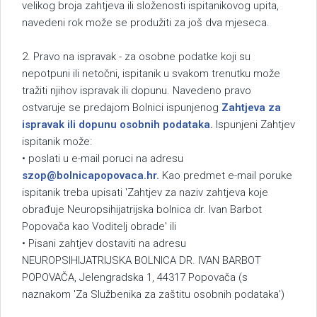
velikog broja zahtjeva ili složenosti ispitanikovog upita,
navedeni rok može se produžiti za još dva mjeseca.
2. Pravo na ispravak - za osobne podatke koji su
nepotpuni ili netočni, ispitanik u svakom trenutku može
tražiti njihov ispravak ili dopunu. Navedeno pravo
ostvaruje se predajom Bolnici ispunjenog
Zahtjeva za
ispravak ili dopunu osobnih podataka.
Ispunjeni Zahtjev
ispitanik može:
• poslati u e-mail poruci na adresu
szop@bolnicapopovaca.hr
.
Kao predmet e-mail poruke
ispitanik treba upisati 'Zahtjev za naziv zahtjeva koje
obrađuje Neuropsihijatrijska bolnica dr. Ivan Barbot
Popovača kao Voditelj obrade' ili
• Pisani zahtjev dostaviti na adresu
NEUROPSIHIJATRIJSKA BOLNICA DR. IVAN BARBOT
POPOVAČA, Jelengradska 1, 44317 Popovača (s
naznakom 'Za Službenika za zaštitu osobnih podataka')