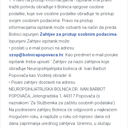
1. Pravo na pristup informacijama - ispitanik ima pravo
tražiti potvrdu obrađuje li Bolnica njegove osobne
podatke, koje sve osobne podatke obrađuje te pristup
svojim osobnim podacima. Pravo na pristup
informacijama ispitanik može ostvariti na način da preda
Bolnici ispunjen
Zahtjev za pristup osobnim podacima
.
Ispunjeni Zahtjev ispitanik može:
• poslati u e-mail poruci na adresu
szop@bolnicapopovaca.hr
.
Kao predmet e-mail poruke
ispitanik treba upisati ' Zahtjev za naziv zahtjeva koje
obrađuje Neuropsihijatrijska bolnica dr. Ivan Barbot
Popovača kao Voditelj obrade' ili
• Pisani zahtjev dostaviti na adresu
NEUROPSIHIJATRIJSKA BOLNICA DR. IVAN BARBOT
POPOVAČA, Jelengradska 1, 44317 Popovača (s
naznakom 'Za Službenika za zaštitu osobnih podataka')
Na podneseni zahtjev, Bolnica će odgovoriti u najkraćem
mogućem roku, a najduže u roku od mjesec dana od
dana zaprimanja urednog zahtjeva. Iznimno, u slučaju