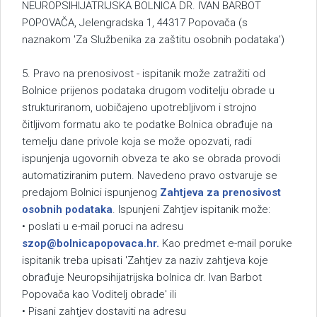
NEUROPSIHIJATRIJSKA BOLNICA DR. IVAN BARBOT
POPOVAČA, Jelengradska 1, 44317 Popovača (s
naznakom 'Za Službenika za zaštitu osobnih podataka')
5. Pravo na prenosivost - ispitanik može zatražiti od
Bolnice prijenos podataka drugom voditelju obrade u
strukturiranom, uobičajeno upotrebljivom i strojno
čitljivom formatu ako te podatke Bolnica obrađuje na
temelju dane privole koja se može opozvati, radi
ispunjenja ugovornih obveza te ako se obrada provodi
automatiziranim putem. Navedeno pravo ostvaruje se
predajom Bolnici ispunjenog
Zahtjeva za prenosivost
osobnih podataka
. Ispunjeni Zahtjev ispitanik može:
• poslati u e-mail poruci na adresu
szop@bolnicapopovaca.hr
.
Kao predmet e-mail poruke
ispitanik treba upisati 'Zahtjev za naziv zahtjeva koje
obrađuje Neuropsihijatrijska bolnica dr. Ivan Barbot
Popovača kao Voditelj obrade' ili
• Pisani zahtjev dostaviti na adresu