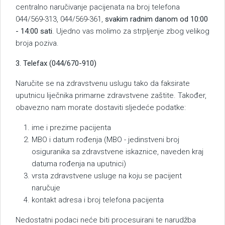
centralno naručivanje pacijenata na broj telefona
044/569-313, 044/569-361,
svakim radnim danom od 10:00
- 14:00 sati
. Ujedno vas molimo za strpljenje zbog velikog
broja poziva.
3. Telefax (044/670-910)
Naručite se na zdravstvenu uslugu tako da faksirate
uputnicu liječnika primarne zdravstvene zaštite. Također,
obavezno nam morate dostaviti sljedeće podatke:
ime i prezime pacijenta
MBO i datum rođenja (MBO - jedinstveni broj
osiguranika sa zdravstvene iskaznice, naveden kraj
datuma rođenja na uputnici)
vrsta zdravstvene usluge na koju se pacijent
naručuje
kontakt adresa i broj telefona pacijenta
Nedostatni podaci neće biti procesuirani te narudžba