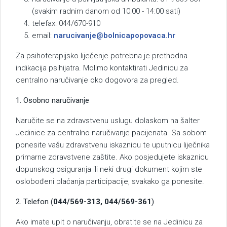
(svakim radnim danom od 10:00 - 14:00 sati)
telefax: 044/670-910
email:
narucivanje@bolnicapopovaca.hr
Za psihoterapijsko liječenje potrebna je prethodna
indikacija psihijatra. Molimo kontaktirati Jedinicu za
centralno naručivanje oko dogovora za pregled.
1. Osobno naručivanje
Naručite se na zdravstvenu uslugu dolaskom na šalter
Jedinice za centralno naručivanje pacijenata. Sa sobom
ponesite vašu zdravstvenu iskaznicu te uputnicu liječnika
primarne zdravstvene zaštite. Ako posjedujete iskaznicu
dopunskog osiguranja ili neki drugi dokument kojim ste
oslobođeni plaćanja participacije, svakako ga ponesite.
2. Telefon (
044/569-313, 044/569-361
)
Ako imate upit o naručivanju, obratite se na Jedinicu za