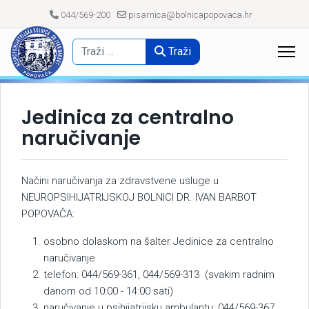
044/569-200
pisarnica@bolnicapopovaca.hr
Traži
Jedinica za centralno
naručivanje
Načini naručivanja za zdravstvene usluge u
NEUROPSIHIJATRIJSKOJ BOLNICI DR. IVAN BARBOT
POPOVAČA:
osobno dolaskom na šalter Jedinice za centralno
naručivanje
telefon: 044/569-361, 044/569-313 (svakim radnim
danom od 10:00 - 14:00 sati)
naručivanje u psihijatrijsku ambulantu: 044/569-367