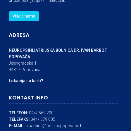
unutar psihijatrijskih institucija.
Više o nama
ADRESA
NEUROPSIHIJATRIJSKA BOLNICA DR. IVAN BARBOT
POPOVAČA
Jelengradska 1
44317 Popovača
Lokacija na karti?
KONTAKT INFO
TELEFON:
044/ 569 200
TELEFAKS:
044/ 679 005
E- MAIL:
pisarnica@bolnicapopovaca.hr