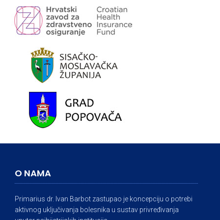
O NAMA
Primarius dr. Ivan Barbot zastupao je koncepciju o potrebi
aktivnog uključivanja bolesnika u sustav privređivanja