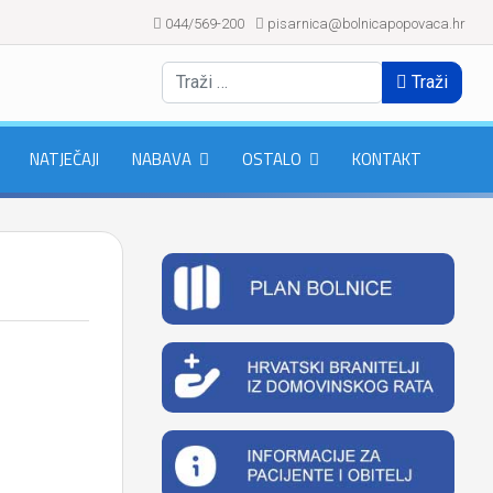
044/569-200
pisarnica@bolnicapopovaca.hr
Traži
NATJEČAJI
NABAVA
OSTALO
KONTAKT