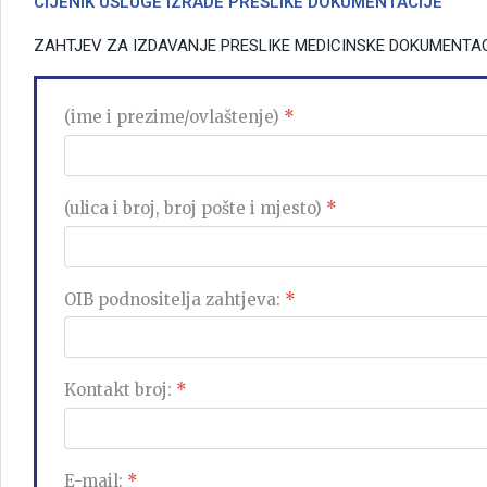
CIJENIK USLUGE IZRADE PRESLIKE DOKUMENTACIJE
ZAHTJEV ZA IZDAVANJE PRESLIKE MEDICINSKE DOKUMENTAC
(ime i prezime/ovlaštenje)
*
(ulica i broj, broj pošte i mjesto)
*
OIB podnositelja zahtjeva:
*
Kontakt broj:
*
E-mail:
*