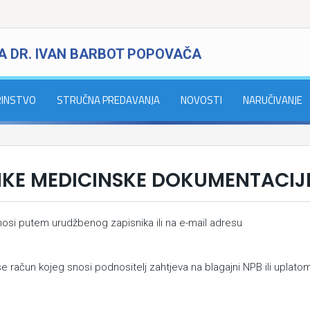
A DR. IVAN BARBOT POPOVAČA
RINSTVO
STRUČNA PREDAVANJA
NOVOSTI
NARUČIVANJE
LIKE MEDICINSKE DOKUMENTACIJ
osi putem urudžbenog zapisnika ili na e-mail adresu
e račun kojeg snosi podnositelj zahtjeva na blagajni NPB ili uplato