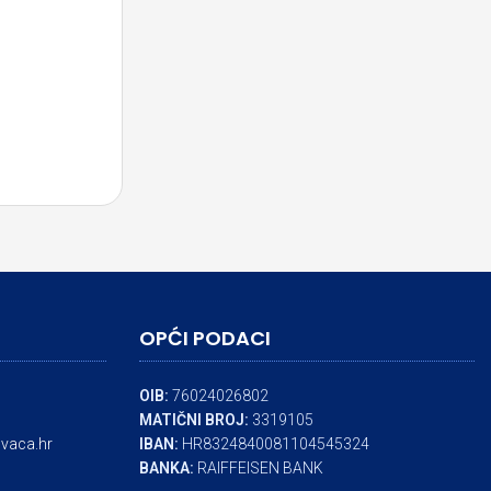
OPĆI PODACI
OIB:
76024026802
MATIČNI BROJ:
3319105
vaca.hr
IBAN:
HR8324840081104545324
BANKA:
RAIFFEISEN BANK