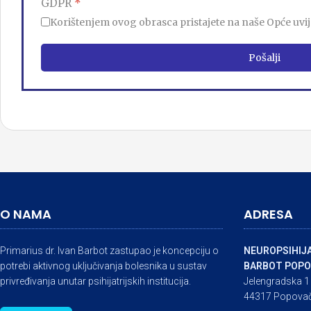
GDPR
*
Korištenjem ovog obrasca pristajete na naše Opće uvijet
Pošalji
O NAMA
ADRESA
Primarius dr. Ivan Barbot zastupao je koncepciju o
NEUROPSIHIJA
potrebi aktivnog uključivanja bolesnika u sustav
BARBOT POPO
privređivanja unutar psihijatrijskih institucija.
Jelengradska 1
44317 Popova