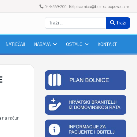
044/569-200
pisarnica@bolnicapopovaca.hr
Traži
NATJEČAJI
NABAVA
OSTALO
KONTAKT
E
m na račun