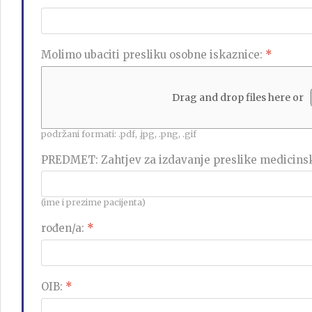
Molimo ubaciti presliku osobne iskaznice:
*
Drag and drop files here or
podržani formati: .pdf, .jpg, .png, .gif
PREDMET: Zahtjev za izdavanje preslike medicin
(ime i prezime pacijenta)
rođen/a:
*
OIB:
*