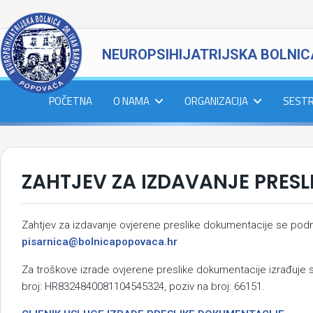
NEUROPSIHIJATRIJSKA BOLNIC
POČETNA
O NAMA
ORGANIZACIJA
SEST
ZAHTJEV ZA IZDAVANJE PRES
Zahtjev za izdavanje ovjerene preslike dokumentacije se podn
pisarnica@bolnicapopovaca.hr
Za troškove izrade ovjerene preslike dokumentacije izrađuje s
broj: HR8324840081104545324, poziv na broj: 66151.