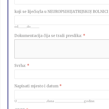
koji se liječio/la u NEUROPSIHIJATRIJSKOJ BOLN
od______do______
Dokumentacija čija se traži preslika:
*
Svrha:
*
Napisati mjesto i datum
*
U ___________________ ,dana ____________________godine.