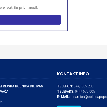
e i zaštitu privatnosti.
KONTAKT INFO
TRIJSKA BOLNICA DR. IVAN
TELEFON:
044/ 569 200
VAČA
TELEFAKS:
044/ 679 005
E- MAIL:
pisarnica@bolnicapopo
ča