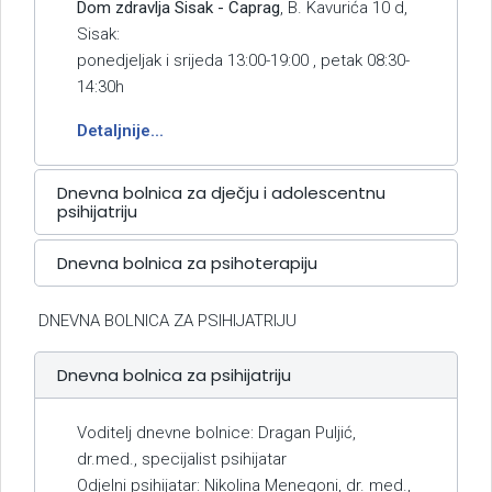
Dom zdravlja Sisak - Caprag
, B. Kavurića 10 d,
Sisak:
ponedjeljak i srijeda 13:00-19:00 , petak 08:30-
14:30h
Detaljnije...
Dnevna bolnica za dječju i adolescentnu
psihijatriju
Dnevna bolnica za psihoterapiju
DNEVNA BOLNICA ZA PSIHIJATRIJU
Dnevna bolnica za psihijatriju
Voditelj dnevne bolnice: Dragan Puljić,
dr.med., specijalist psihijatar
Odjelni psihijatar: Nikolina Menegoni, dr. med.,