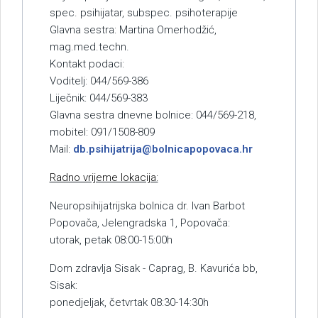
spec. psihijatar, subspec. psihoterapije
Glavna sestra: Martina Omerhodžić,
mag.med.techn.
Kontakt podaci:
Voditelj: 044/569-386
Liječnik: 044/569-383
Glavna sestra dnevne bolnice: 044/569-218,
mobitel: 091/1508-809
Mail:
db.psihijatrija@bolnicapopovaca.hr
Radno vrijeme lokacija:
Neuropsihijatrijska bolnica dr. Ivan Barbot
Popovača, Jelengradska 1, Popovača:
utorak, petak 08:00-15:00h
Dom zdravlja Sisak - Caprag, B. Kavurića bb,
Sisak:
ponedjeljak, četvrtak 08:30-14:30h