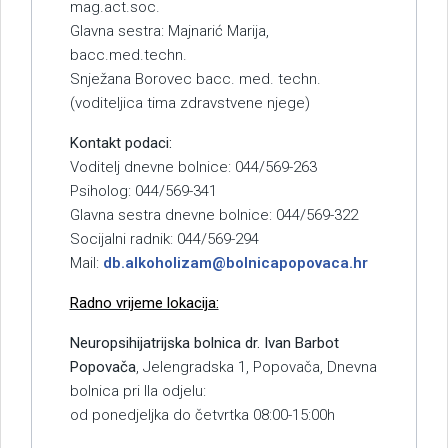
mag.act.soc.
Glavna sestra: Majnarić Marija,
bacc.med.techn.
Snježana Borovec bacc. med. techn.
(voditeljica tima zdravstvene njege)
Kontakt podaci:
Voditelj dnevne bolnice: 044/569-263
Psiholog: 044/569-341
Glavna sestra dnevne bolnice: 044/569-322
Socijalni radnik: 044/569-294
Mail:
db.alkoholizam@bolnicapopovaca.hr
Radno vrijeme lokacija:
Neuropsihijatrijska bolnica dr. Ivan Barbot
Popovača
, Jelengradska 1, Popovača, Dnevna
bolnica pri IIa odjelu:
od ponedjeljka do četvrtka 08:00-15:00h