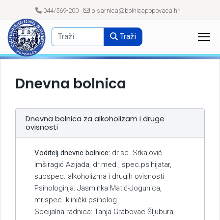
044/569-200
pisarnica@bolnicapopovaca.hr
Traži
Dnevna bolnica
Dnevna bolnica za alkoholizam i druge
ovisnosti
Voditelj dnevne bolnice:
dr.sc. Srkalović
Imširagić Azijada, dr.med., spec.psihijatar,
subspec. alkoholizma i drugih ovisnosti
Psihologinja: Jasminka Matić-Jogunica,
mr.spec. klinički psiholog
Socijalna radnica: Tanja Grabovac Šljubura,