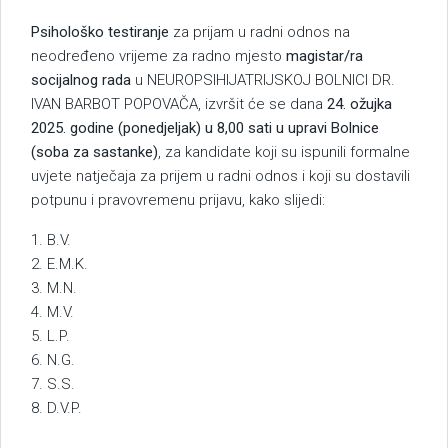
Psihološko testiranje
za prijam u radni odnos na
neodređeno vrijeme za radno mjesto
magistar/ra
socijalnog rada
u NEUROPSIHIJATRIJSKOJ BOLNICI DR.
IVAN BARBOT POPOVAČA, izvršit će se dana
24. ožujka
2025. godine (ponedjeljak) u 8,00 sati u upravi Bolnice
(soba za sastanke)
, za kandidate koji su ispunili formalne
uvjete natječaja za prijem u radni odnos i koji su dostavili
potpunu i pravovremenu prijavu, kako slijedi:
1. B.V.
2. E.M.K.
3. M.N.
4. M.V.
5. L.P.
6. N.G.
7. S.S.
8. D.V.P.