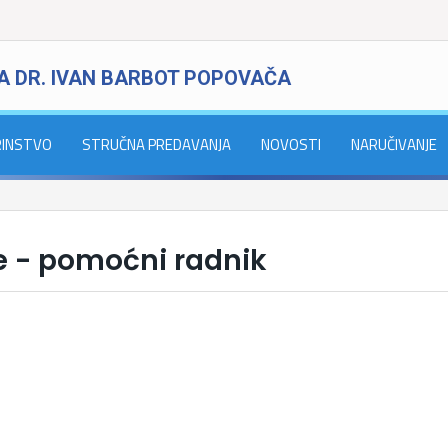
A DR. IVAN BARBOT POPOVAČA
RINSTVO
STRUČNA PREDAVANJA
NOVOSTI
NARUČIVANJE
je - pomoćni radnik