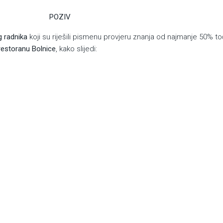
IV
g radnika
koji su riješili pismenu provjeru znanja od najmanje 50% to
 restoranu Bolnice
, kako slijedi: