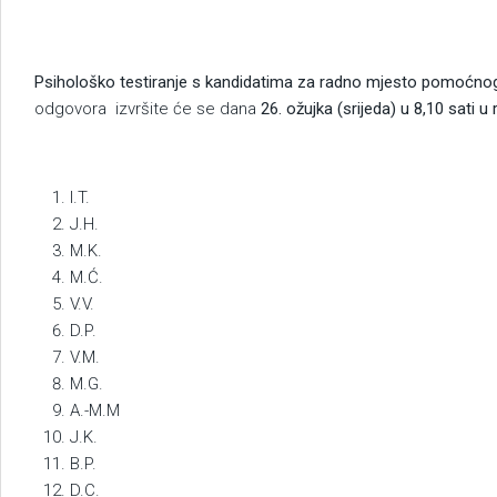
POZ
Psihološko testiranje s kandidatima za radno mjesto pomoćno
odgovora izvršite će se dana
26. ožujka (srijeda) u 8,10 sati u
I.T.
J.H.
M.K.
M.Ć.
V.V.
D.P.
V.M.
M.G.
A.-M.M
J.K.
B.P.
D.C.