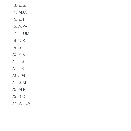
Z.G.
M.C.
Z.T.
A.PR.
I.TUM.
D.R.
S.H.
Z.K.
F.G.
T.K.
J.G.
G.M.
M.P.
B.D.
VJ.DA.