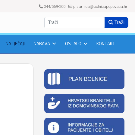
044/569-200
pisarnica@bolnicapopovaca.hr
Traži
NATJEČAJI
NABAVA
OSTALO
KONTAKT