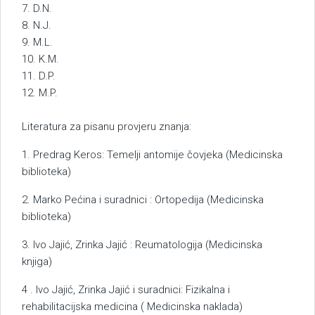
7. D.N.
8. N.J.
9. M.L.
10. K.M.
11. D.P.
12. M.P.
Literatura za pisanu provjeru znanja:
1. Predrag Keros: Temelji antomije čovjeka (Medicinska
biblioteka)
2. Marko Pećina i suradnici : Ortopedija (Medicinska
biblioteka)
3. Ivo Jajić, Zrinka Jajić : Reumatologija (Medicinska
knjiga)
4 . Ivo Jajić, Zrinka Jajić i suradnici: Fizikalna i
rehabilitacijska medicina ( Medicinska naklada)