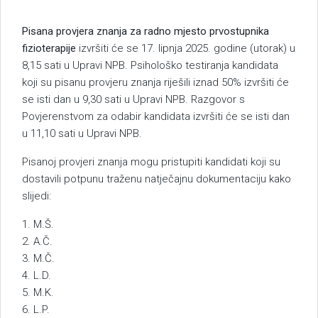
Pisana provjera znanja za radno mjesto prvostupnika
fizioterapije
izvršiti će se 17. lipnja 2025. godine (utorak) u
8,15 sati u Upravi NPB. Psihološko testiranja kandidata
koji su pisanu provjeru znanja riješili iznad 50% izvršiti će
se isti dan u 9,30 sati u Upravi NPB. Razgovor s
Povjerenstvom za odabir kandidata izvršiti će se isti dan
u 11,10 sati u Upravi NPB.
Pisanoj provjeri znanja mogu pristupiti kandidati koji su
dostavili potpunu traženu natječajnu dokumentaciju kako
slijedi:
1. M.Š.
2. A.Č.
3. M.Č.
4. L.D.
5. M.K.
6. L.P.