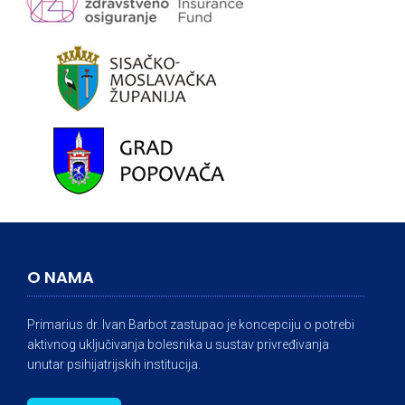
O NAMA
Primarius dr. Ivan Barbot zastupao je koncepciju o potrebi
aktivnog uključivanja bolesnika u sustav privređivanja
unutar psihijatrijskih institucija.