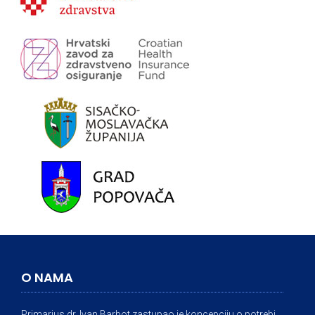
O NAMA
Primarius dr. Ivan Barbot zastupao je koncepciju o potrebi