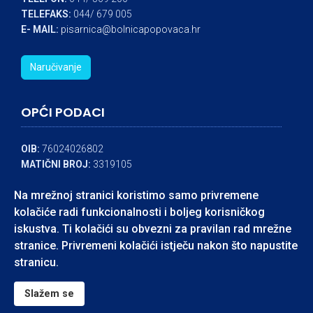
TELEFAKS:
044/ 679 005
E- MAIL:
pisarnica@bolnicapopovaca.hr
Naručivanje
OPĆI PODACI
OIB:
76024026802
MATIČNI BROJ:
3319105
IBAN:
HR8324840081104545324
Na mrežnoj stranici koristimo samo privremene
BANKA:
RAIFFEISEN BANK
kolačiće radi funkcionalnosti i boljeg korisničkog
iskustva. Ti kolačići su obvezni za pravilan rad mrežne
stranice. Privremeni kolačići istječu nakon što napustite
accessible
stranicu.
© Neuropsihijatrijska bolnica dr. Ivan Barbot Popovača - Izrada:
BIT centar
Slažem se
Izjava o pristupačnosti mrežne stranice