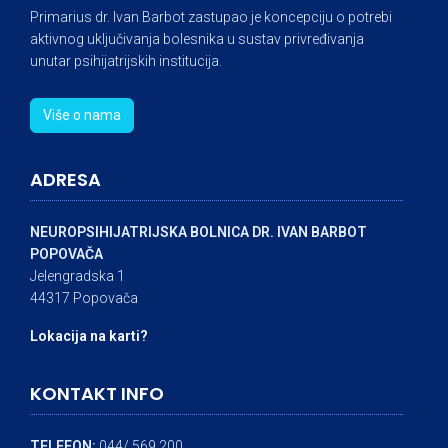
Primarius dr. Ivan Barbot zastupao je koncepciju o potrebi
aktivnog uključivanja bolesnika u sustav privređivanja
unutar psihijatrijskih institucija.
Više o nama
ADRESA
NEUROPSIHIJATRIJSKA BOLNICA DR. IVAN BARBOT
POPOVAČA
Jelengradska 1
44317 Popovača
Lokacija na karti?
KONTAKT INFO
TELEFON:
044/ 569 200