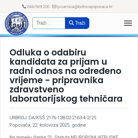
044/569-200
pisarnica@bolnicapopovaca.hr
Traži
Odluka o odabiru
kandidata za prijam u
radni odnos na određeno
vrijeme - pripravnika
zdravstveno
laboratorijskog tehničara
URBROJ: DA/KSŠ 2176-128-02-2163-4-2/25
Popovača, 22. kolovoza 2025. godine
Na temelju članka 21. Statuta NEUROPSIHIJATRIJSKE