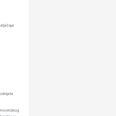
atječaja.
odnijela
Domovinskog