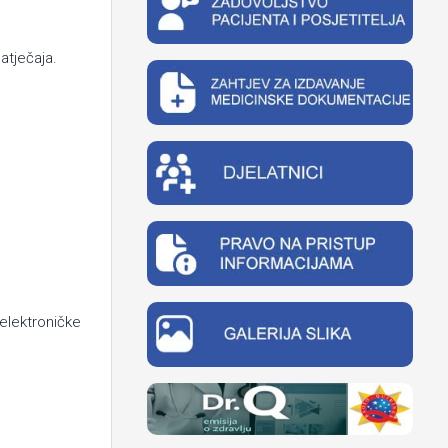
atječaja.
elektroničke