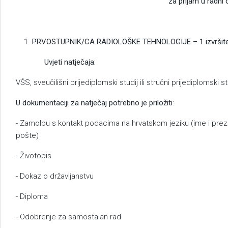
za prijam u radni odnos na neo
PRVOSTUPNIK/CA RADIOLOŠKE TEHNOLOGIJE – 1 izvršite
Uvjeti natječaja:
VŠS, sveučilišni prijediplomski studij ili stručni prijediplomski
U dokumentaciji za natječaj potrebno je priložiti
:
- Zamolbu s kontakt podacima na hrvatskom jeziku (ime i prez
pošte)
- Životopis
- Dokaz o državljanstvu
- Diploma
- Odobrenje za samostalan rad