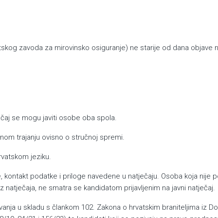
atskog zavoda za mirovinsko osiguranje) ne starije od dana objave n
ečaj se mogu javiti osobe oba spola.
om trajanju ovisno o stručnoj spremi.
rvatskom jeziku.
ontakt podatke i priloge navedene u natječaju. Osoba koja nije p
iz natječaja, ne smatra se kandidatom prijavljenim na javni natječaj.
javanja u skladu s člankom 102. Zakona o hrvatskim braniteljima iz 