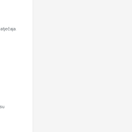
atječaja.
esu