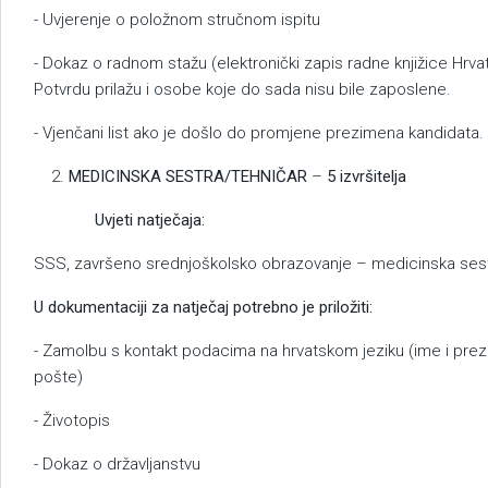
- Uvjerenje o položnom stručnom ispitu
- Dokaz o radnom stažu (elektronički zapis radne knjižice Hrv
Potvrdu prilažu i osobe koje do sada nisu bile zaposlene.
- Vjenčani list ako je došlo do promjene prezimena kandidata.
MEDICINSKA SESTRA/TEHNIČAR
–
5 izvršitelja
Uvjeti natječaja:
SSS, završeno srednjoškolsko obrazovanje – medicinska sest
U dokumentaciji za natječaj potrebno je priložiti:
- Zamolbu s kontakt podacima na hrvatskom jeziku (ime i prez
pošte)
- Životopis
- Dokaz o državljanstvu