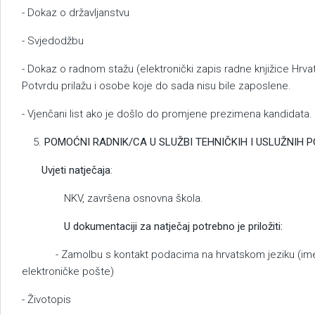
- Dokaz o državljanstvu
- Svjedodžbu
- Dokaz o radnom stažu (elektronički zapis radne knjižice Hrv
Potvrdu prilažu i osobe koje do sada nisu bile zaposlene.
- Vjenčani list ako je došlo do promjene prezimena kandidata.
POMOĆNI RADNIK/CA U SLUŽBI TEHNIČKIH I USLUŽNIH 
Uvjeti natječaja
:
NKV, završena osnovna škola.
U dokumentaciji za natječaj potrebno je priložiti:
- Zamolbu s kontakt podacima na hrvatskom jeziku (ime i 
elektroničke pošte)
- Životopis