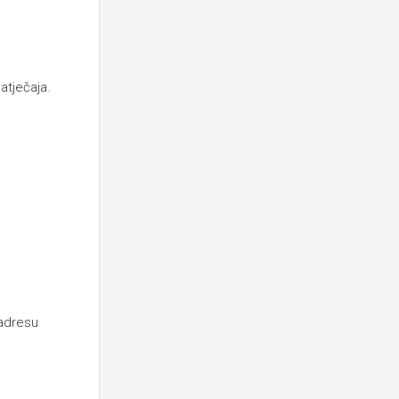
atječaja.
adresu