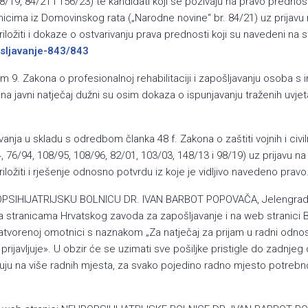
98/19, 84/21 i 156/23) te kandidati koji se pozivaju na pravo prednost
nicima iz Domovinskog rata („Narodne novine“ br. 84/21) uz prijavu 
riložiti i dokaze o ostvarivanju prava prednosti koji su navedeni na
posljavanje-843/843
m 9. Zakona o profesionalnoj rehabilitaciji i zapošljavanju osoba s 
na javni natječaj dužni su osim dokaza o ispunjavanju traženih uvjeta 
anja u skladu s odredbom članka 48 f. Zakona o zaštiti vojnih i civiln
, 76/94, 108/95, 108/96, 82/01, 103/03, 148/13 i 98/19) uz prijavu na 
iložiti i rješenje odnosno potvrdu iz koje je vidljivo navedeno pravo
OPSIHIJATRIJSKU BOLNICU DR. IVAN BARBOT POPOVAČA, Jelengrad
 stranicama Hrvatskog zavoda za zapošljavanje i na web stranici B
tvorenoj omotnici s naznakom „Za natječaj za prijam u radni odno
ijavljuje». U obzir će se uzimati sve pošiljke pristigle do zadnjeg
vljuju na više radnih mjesta, za svako pojedino radno mjesto potrebn