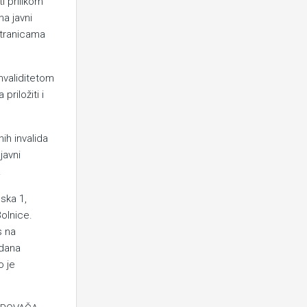
i prilikom
na javni
 stranicama
invaliditetom
priložiti i
ih invalida
javni
.
ska 1,
olnice.
s na
 dana
o je