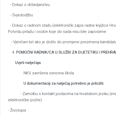
- Dokaz o državljanstvu
- Svjedodžbu
- Dokaz o radnom stažu (elektronički zapis radne knjižice Hr
Potvrdu prilažu i osobe koje do sada nisu bile zaposlene.
- Vjenčani list ako je došlo do promjene prezimena kandidat
POMOĆNI RADNIK/CA U SLUŽBI ZA DIJETETIKU I PREHR
Uvjeti natječaja
:
NKV, završena osnovna škola.
U dokumentaciji za natječaj potrebno je priložiti:
- Zamolbu s kontakt podacima na hrvatskom jeziku (ime i 
elektroničke pošte)
- Životopis