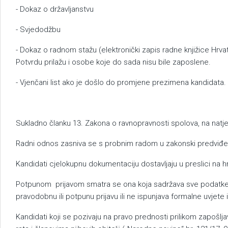
- Dokaz o državljanstvu
- Svjedodžbu
- Dokaz o radnom stažu (elektronički zapis radne knjižice Hrv
Potvrdu prilažu i osobe koje do sada nisu bile zaposlene.
- Vjenčani list ako je došlo do promjene prezimena kandidata.
Sukladno članku 13. Zakona o ravnopravnosti spolova, na natj
Radni odnos zasniva se s probnim radom u zakonski predviđen
Kandidati cjelokupnu dokumentaciju dostavljaju u preslici na h
Potpunom prijavom smatra se ona koja sadržava sve podatke, k
pravodobnu ili potpunu prijavu ili ne ispunjava formalne uvjete 
Kandidati koji se pozivaju na pravo prednosti prilikom zapošl