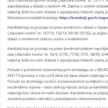
rata i članovima njihovih obitelji („Narodne novine“ br. 121/17, 
zapošljavanja u skladu s člankom 48. Zakona o civilnim stradal
natječaj dužni su osim dokaza o ispunjavanju traženih uvjeta, p
Ministarstva hrvatskih branitelja:
https://branitelji.gov.hr/za
Kandidati koji se pozivaju na pravo prednosti u skladu s članko
(„Narodne novine“ br. 157/13, 152/14, 39/18 i 32/20), uz prijavu 
dokaz o utvrđenom statusu osobe s invaliditetom.
Kandidati koji se pozivaju na pravo prednosti prilikom zapošljav
rata („Narodne novine“ br. 33/9, 57/92, 77/92, 27/9., 58/93, 2/94
natječaj dužni su osim dokaza o ispunjavanju traženih uvjeta, pr
Ponude s potrebnom dokumentacijom dostavljaju se u NEUR
44317 Popovača, u roku od 8 dana od dana objave natječaja na
Ponude se dostavljaju osobno ili preporučenom pošiljkom u za
neodređeno vrijeme– naziv radnog mjesta za koji se kandidat pr
natječaja bez obzira na način dostave. Kandidati koji se prija
dostaviti posebnu zamolbu s pripadajućom dokumentacijom.