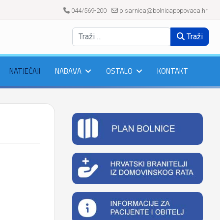
044/569-200
pisarnica@bolnicapopovaca.hr
Traži
NATJEČAJI
NABAVA
OSTALO
KONTAKT