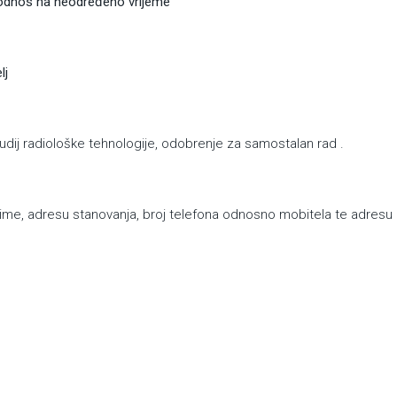
dređeno vrijeme
lj
 studij radiološke tehnologije, odobrenje za samostalan rad .
ime, adresu stanovanja, broj telefona odnosno mobitela te adresu 