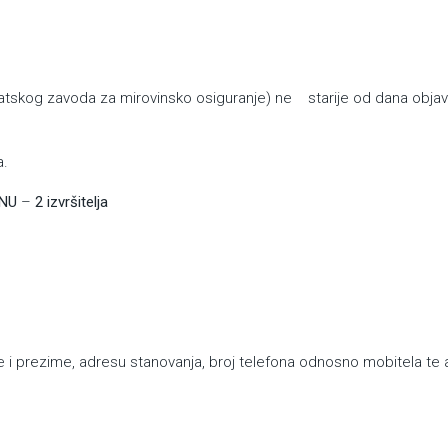
vatskog zavoda za mirovinsko osiguranje) ne starije od dana objav
a.
ANU
–
2 izvršitelja
prezime, adresu stanovanja, broj telefona odnosno mobitela te 