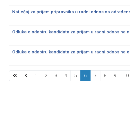
Natječaj za prijem pripravnika u radni odnos na određen
Odluka o odabiru kandidata za prijam u radni odnos na 
Odluka o odabiru kandidata za prijam u radni odnos na 
1
2
3
4
5
6
7
8
9
10