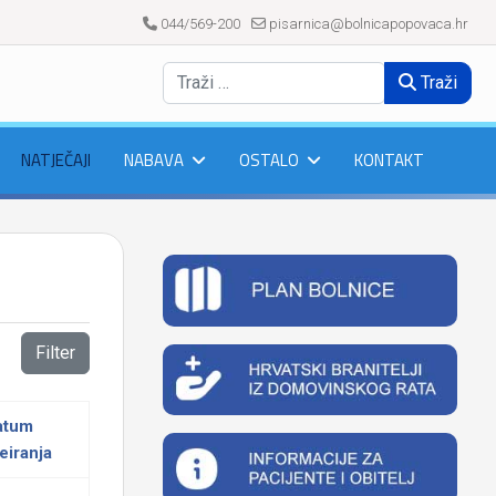
044/569-200
pisarnica@bolnicapopovaca.hr
Traži
NATJEČAJI
NABAVA
OSTALO
KONTAKT
Filter
atum
eiranja