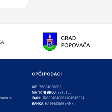
OPĆI PODACI
OIB:
76024026802
MATIČNI BROJ:
3319105
vaca.hr
IBAN:
HR8324840081104545324
BANKA:
RAIFFEISEN BANK