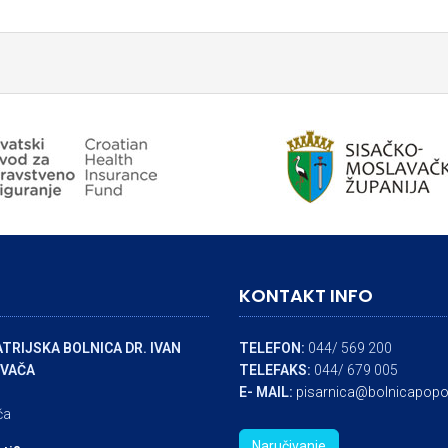
KONTAKT INFO
TRIJSKA BOLNICA DR. IVAN
TELEFON:
044/ 569 200
VAČA
TELEFAKS:
044/ 679 005
E- MAIL:
pisarnica@bolnicapopo
ča
Naručivanje