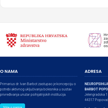
O NAMA
ADRESA
Primarius dr. Ivan Barbot zastupao je koncepciju o
NEUROPSIHIJA
potrebi aktivnog uključivanja bolesnika u sustav
BARBOT POPO
privređivanja unutar psihijatrijskih institucija.
Jelengradska 1
44317 Popova
Više o nama