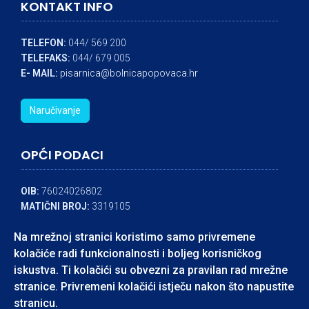
KONTAKT INFO
TELEFON:
044/ 569 200
TELEFAKS:
044/ 679 005
E- MAIL:
pisarnica@bolnicapopovaca.hr
Naručivanje
OPĆI PODACI
OIB:
76024026802
MATIČNI BROJ:
3319105
IBAN:
HR8324840081104545324
Na mrežnoj stranici koristimo samo privremene
BANKA:
RAIFFEISEN BANK
kolačiće radi funkcionalnosti i boljeg korisničkog
iskustva. Ti kolačići su obvezni za pravilan rad mrežne
stranice. Privremeni kolačići istječu nakon što napustite
accessible
stranicu.
© Neuropsihijatrijska bolnica dr. Ivan Barbot Popovača - Izrada: