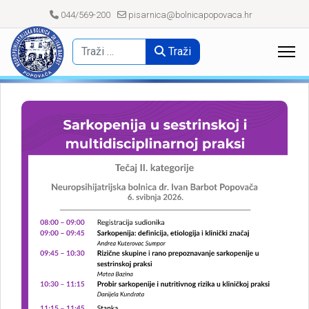
044/569-200
pisarnica@bolnicapopovaca.hr
Traži