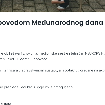
a povodom Međunarodnog dana
 obilježava 12. svibnja, medicinske sestre i tehničari NEUROPSIH
enu akciju u centru Popovače.
ra i tehničara u zdravstvenom sustavu, ali i potaknuti građane na akti
vne preglede i edukaciju gdje im je omogućeno:
zultata.