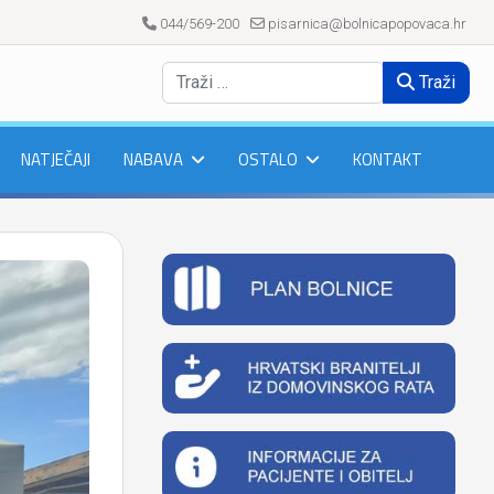
044/569-200
pisarnica@bolnicapopovaca.hr
Traži
NATJEČAJI
NABAVA
OSTALO
KONTAKT