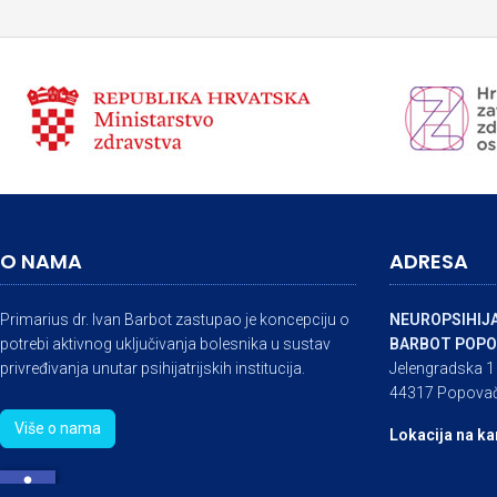
O NAMA
ADRESA
Primarius dr. Ivan Barbot zastupao je koncepciju o
NEUROPSIHIJA
potrebi aktivnog uključivanja bolesnika u sustav
BARBOT POPO
privređivanja unutar psihijatrijskih institucija.
Jelengradska 1
44317 Popova
Više o nama
Lokacija na ka
accessible