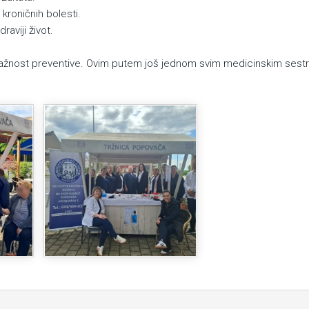
roničnih bolesti.
raviji život.
i važnost preventive. Ovim putem još jednom svim medicinskim sest