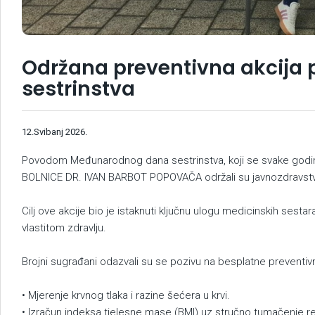
Održana preventivna akcij
sestrinstva
12.Svibanj 2026.
Povodom Međunarodnog dana sestrinstva, koji se svake godine
BOLNICE DR. IVAN BARBOT POPOVAČA održali su javnozdravstv
Cilj ove akcije bio je istaknuti ključnu ulogu medicinskih sesta
vlastitom zdravlju.
Brojni sugrađani odazvali su se pozivu na besplatne preventi
• Mjerenje krvnog tlaka i razine šećera u krvi.
• Izračun indeksa tjelesne mase (BMI) uz stručno tumačenje re