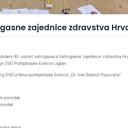
ogasne zajednice zdravstva Hrv
jubilarni 40. susret vatrogasaca Vatrogasne zajednice zdravstva Hr
e DVD Psihijatrijske bolnice Ugljan.
 DVD-a Neuropsihijatrijske bolnice „Dr. Ivan Barbot Popovača“.
ni poredak
poredak
nska ekipa