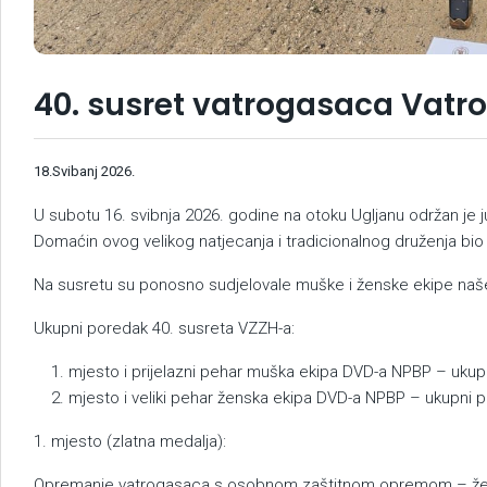
40. susret vatrogasaca Vatr
18.Svibanj 2026.
U subotu 16. svibnja 2026. godine na otoku Ugljanu održan je 
Domaćin ovog velikog natjecanja i tradicionalnog druženja bio j
Na susretu su ponosno sudjelovale muške i ženske ekipe našeg
Ukupni poredak 40. susreta VZZH-a:
mjesto i prijelazni pehar muška ekipa DVD-a NPBP – ukup
mjesto i veliki pehar ženska ekipa DVD-a NPBP – ukupni 
1. mjesto (zlatna medalja):
Opremanje vatrogasaca s osobnom zaštitnom opremom – že