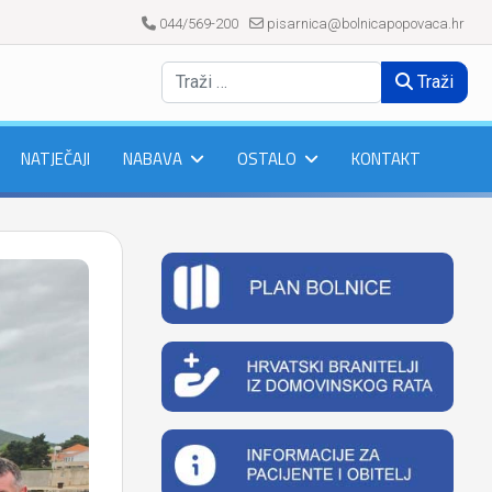
044/569-200
pisarnica@bolnicapopovaca.hr
Traži
NATJEČAJI
NABAVA
OSTALO
KONTAKT