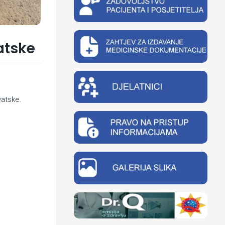
atske
vatske.