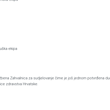
uška ekipa
užbena Zahvalnica za sudjelovanje čime je još jednom potvrđena d
nice zdravstva Hrvatske.