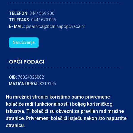
TELEFON:
044/ 569 200
TELEFAKS:
044/ 679 005
E- MAIL:
pisarnica@bolnicapopovaca.hr
Naručivanje
OPĆI PODACI
OIB:
76024026802
MATIČNI BROJ:
3319105
IBAN:
HR8324840081104545324
Na mrežnoj stranici koristimo samo privremene
BANKA:
RAIFFEISEN BANK
kolačiće radi funkcionalnosti i boljeg korisničkog
iskustva. Ti kolačići su obvezni za pravilan rad mrežne
stranice. Privremeni kolačići istječu nakon što napustite
accessible
stranicu.
© Neuropsihijatrijska bolnica dr. Ivan Barbot Popovača - Izrada: