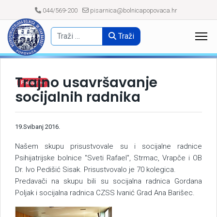
044/569-200
pisarnica@bolnicapopovaca.hr
Traži
Trajno usavršavanje
Featured
socijalnih radnika
19.Svibanj 2016.
Našem skupu prisustvovale su i socijalne radnice
Psihijatrijske bolnice "Sveti Rafael", Strmac, Vrapče i OB
Dr. Ivo Pedišić Sisak. Prisustvovalo je 70 kolegica.
Predavači na skupu bili su socijalna radnica Gordana
Poljak i socijalna radnica CZSS Ivanić Grad Ana Barišec.