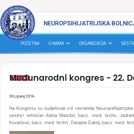
NEUROPSIHIJATRIJSKA BOLNIC
POČETNA
O NAMA
ORGANIZACIJA
SEST
Međunarodni kongres - 22. D
Featured
30.Lipanj 2016.
Na Kongresu su sudjelovali v.d. ravnatelja Neuropsihijatrijs
sestre/ tehničari Adela Matušin, bacc. med. techn, Jadra
Kovačević, bacc. med. techn., Danijela Čukelj, bacc. med. tech