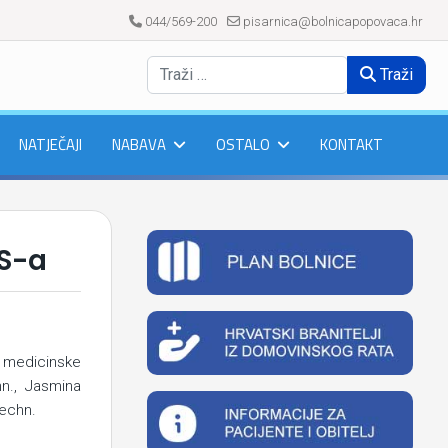
044/569-200
pisarnica@bolnicapopovaca.hr
Traži
NATJEČAJI
NABAVA
OSTALO
KONTAKT
MS-a
i medicinske
n., Jasmina
techn.