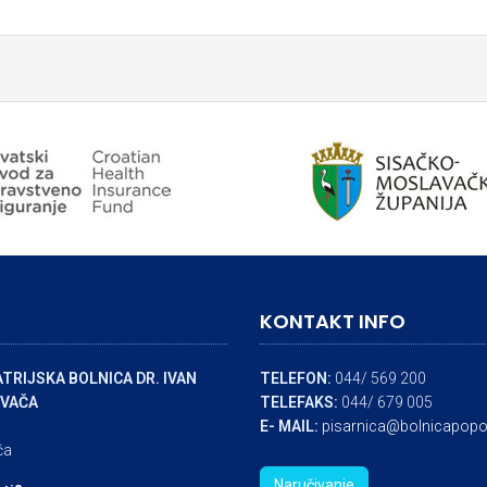
KONTAKT INFO
TRIJSKA BOLNICA DR. IVAN
TELEFON:
044/ 569 200
VAČA
TELEFAKS:
044/ 679 005
E- MAIL:
pisarnica@bolnicapopo
ča
Naručivanje