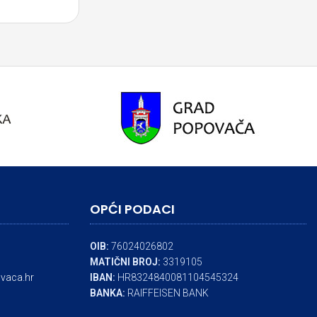
OPĆI PODACI
OIB:
76024026802
MATIČNI BROJ:
3319105
vaca.hr
IBAN:
HR8324840081104545324
BANKA:
RAIFFEISEN BANK