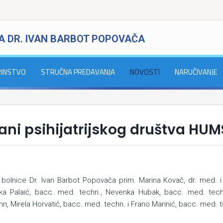
A DR. IVAN BARBOT POPOVAČA
RINSTVO
STRUČNA PREDAVANJA
NOVOSTI
NARUČIVANJE
ani psihijatrijskog društva HU
ke bolnice Dr. Ivan Barbot Popovača prim. Marina Kovač, dr. med. 
nka Palaić, bacc. med. techn., Nevenka Hubak, bacc. med. tech
n, Mirela Horvatić, bacc. med. techn. i Frano Marinić, bacc. med. 