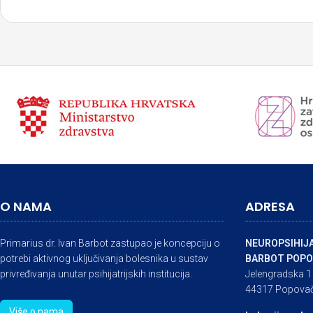
O NAMA
ADRESA
Primarius dr. Ivan Barbot zastupao je koncepciju o
NEUROPSIHIJA
potrebi aktivnog uključivanja bolesnika u sustav
BARBOT POPO
privređivanja unutar psihijatrijskih institucija.
Jelengradska 1
44317 Popova
Više o nama