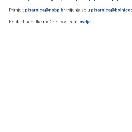
Primjer:
pisarnica@npbp.hr
mijenja se u
pisarnica@bolnica
Kontakt podatke možete pogledati
ovdje
.