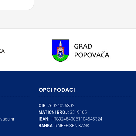
OPĆI PODACI
OIB:
76024026802
MATIČNI BROJ:
3319105
vaca.hr
IBAN:
HR8324840081104545324
BANKA:
RAIFFEISEN BANK