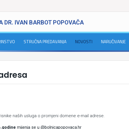
A DR. IVAN BARBOT POPOVAČA
RINSTVO
STRUČNA PREDAVANJA
NOVOSTI
NARUČIVANJE
 adresa
isnike naših usluga o promjeni domene e-mail adrese.
6.godine
mijenja se u @bolnicapopovaca.hr