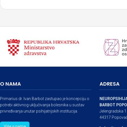
O NAMA
ADRESA
Primarius dr. Ivan Barbot zastupao je koncepciju o
NEUROPSIHIJA
potrebi aktivnog uključivanja bolesnika u sustav
BARBOT POPO
privređivanja unutar psihijatrijskih institucija.
Jelengradska 1
44317 Popova
Više o nama