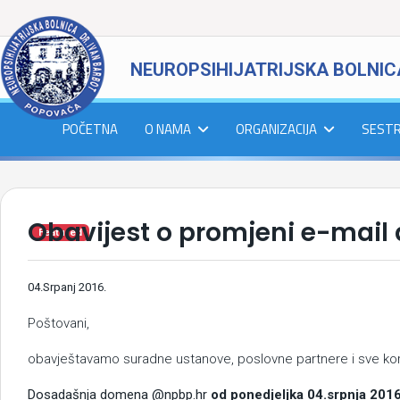
NEUROPSIHIJATRIJSKA BOLNIC
POČETNA
O NAMA
ORGANIZACIJA
SEST
Obavijest o promjeni e-mail
Featured
04.Srpanj 2016.
Poštovani,
obavještavamo suradne ustanove, poslovne partnere i sve kor
Dosadašnja domena @npbp.hr
od ponedjeljka 04.srpnja 201