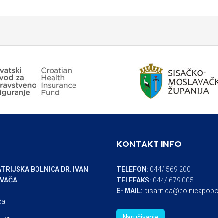
KONTAKT INFO
TRIJSKA BOLNICA DR. IVAN
TELEFON:
044/ 569 200
VAČA
TELEFAKS:
044/ 679 005
E- MAIL:
pisarnica@bolnicapopo
ča
Naručivanje