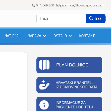
044/569-200
pisarnica@bolnicapopovaca.hr
Traži
NATJEČAJI
NABAVA
OSTALO
KONTAKT