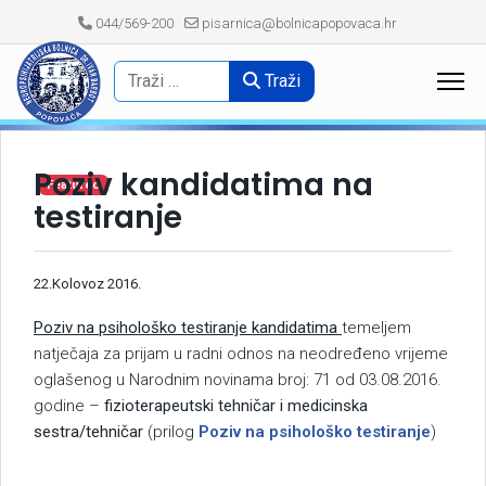
044/569-200
pisarnica@bolnicapopovaca.hr
Traži
Poziv kandidatima na
Featured
testiranje
22.Kolovoz 2016.
Poziv na psihološko testiranje kandidatima
temeljem
natječaja za prijam u radni odnos na neodređeno vrijeme
oglašenog u Narodnim novinama broj: 71 od 03.08.2016.
godine –
fizioterapeutski tehničar i medicinska
sestra/tehničar
(prilog
Poziv na psihološko testiranje
)