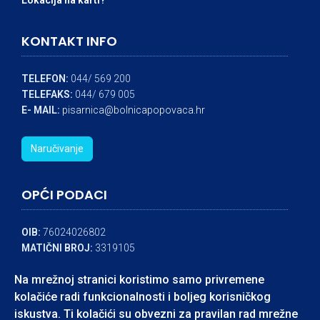
Lokacija na karti?
KONTAKT INFO
TELEFON:
044/ 569 200
TELEFAKS:
044/ 679 005
E- MAIL:
pisarnica@bolnicapopovaca.hr
Naručivanje
OPĆI PODACI
OIB:
76024026802
MATIČNI BROJ:
3319105
IBAN:
HR8324840081104545324
Na mrežnoj stranici koristimo samo privremene
BANKA:
RAIFFEISEN BANK
kolačiće radi funkcionalnosti i boljeg korisničkog
iskustva. Ti kolačići su obvezni za pravilan rad mrežne