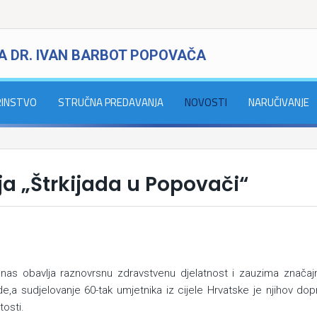
A DR. IVAN BARBOT POPOVAČA
RINSTVO
STRUČNA PREDAVANJA
NOVOSTI
NARUČIVANJE
ja „Štrkijada u Popovači“
danas obavlja raznovrsnu zdravstvenu djelatnost i zauzima znača
e,a sudjelovanje 60-tak umjetnika iz cijele Hrvatske je njihov do
tosti.