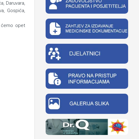
a, Daruvara,
va, Gospića,
ći ćemo opet