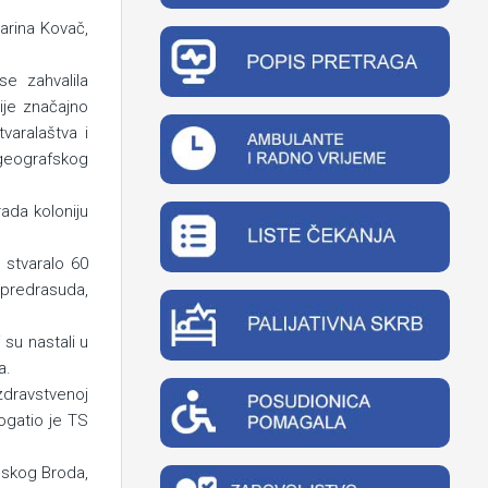
Marina Kovač,
se zahvalila
ije značajno
varalaštva i
 geografskog
ada koloniju
 stvaralo 60
 predrasuda,
 su nastali u
a.
zdravstvenoj
ogatio je TS
onskog Broda,