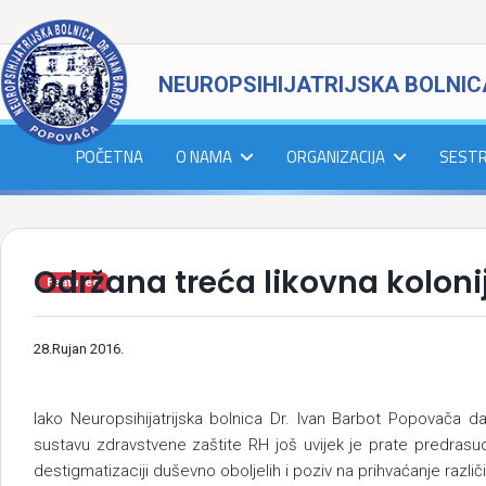
NEUROPSIHIJATRIJSKA BOLNIC
POČETNA
O NAMA
ORGANIZACIJA
SEST
Održana treća likovna koloni
Featured
28.Rujan 2016.
Iako Neuropsihijatrijska bolnica Dr. Ivan Barbot Popovača 
sustavu zdravstvene zaštite RH još uvijek je prate predrasud
destigmatizaciji duševno oboljelih i poziv na prihvaćanje različi