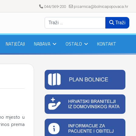
044/569-200
pisarnica@bolnicapopovaca.hr
Traži
NATJEČAJI
NABAVA
OSTALO
KONTAKT
jno mjesto u
prinos prema