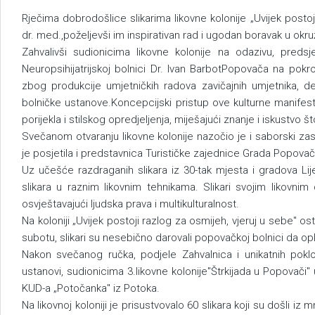
Rječima dobrodošlice slikarima likovne kolonije „Uvijek postoji
dr. med.,poželjevši im inspirativan rad i ugodan boravak u okruž
Zahvalivši sudionicima likovne kolonije na odazivu, preds
Neuropsihijatrijskoj bolnici Dr. Ivan BarbotPopovača na pokro
zbog produkcije umjetničkih radova zavičajnih umjetnika, dec
bolničke ustanove.Koncepcijski pristup ove kulturne manifest
porijekla i stilskog opredjeljenja, miješajući znanje i iskustvo š
Svečanom otvaranju likovne kolonije nazočio je i saborski zas
je posjetila i predstavnica Turističke zajednice Grada Popovač
Uz učešće razdraganih slikara iz 30-tak mjesta i gradova Li
slikara u raznim likovnim tehnikama. Slikari svojim likovni
osvještavajući ljudska prava i multikulturalnost.
Na koloniji „Uvijek postoji razlog za osmijeh, vjeruj u sebe" os
subotu, slikari su nesebično darovali popovačkoj bolnici da op
Nakon svečanog ručka, podjele Zahvalnica i unikatnih poklo
ustanovi, sudionicima 3.likovne kolonije"Štrkijada u Popova
KUD-a „Potočanka" iz Potoka.
Na likovnoj koloniji je prisustvovalo 60 slikara koji su došli i