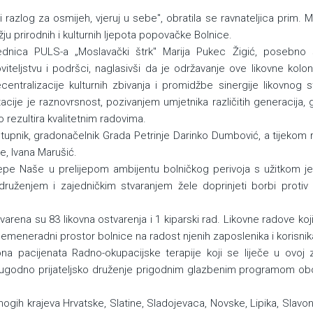
 razlog za osmijeh, vjeruj u sebe", obratila se ravnateljica prim. 
ju prirodnih i kulturnih ljepota popovačke Bolnice.
jednica PULS-a „Moslavački štrk" Marija Pukec Žigić, posebno 
viteljstvu i podršci, naglasivši da je održavanje ove likovne kolon
entralizacije kulturnih zbivanja i promidžbe sinergije likovnog st
acije je raznovrsnost, pozivanjem umjetnika različitih generacija,
to rezultira kvalitetnim radovima.
tupnik, gradonačelnik Grada Petrinje Darinko Dumbović, a tijekom r
e, Ivana Marušić.
jepe Naše u prelijepom ambijentu bolničkog perivoja s užitkom je
m druženjem i zajedničkim stvaranjem žele doprinjeti borbi protiv
tvarena su 83 likovna ostvarenja i 1 kiparski rad. Likovne radove koji
lemeneradni prostor bolnice na radost njenih zaposlenika i korisnik
na pacijenata Radno-okupacijske terapije koji se liječe u ovoj 
či" ugodno prijateljsko druženje prigodnim glazbenim programom ob
z mnogih krajeva Hrvatske, Slatine, Sladojevaca, Novske, Lipika, Slav