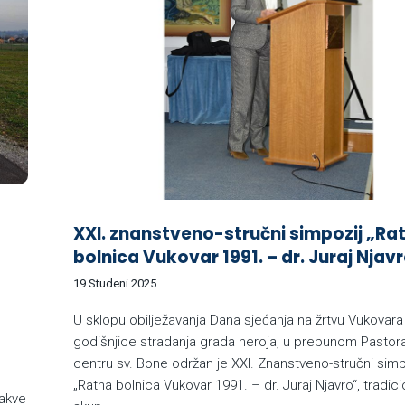
XXI. znanstveno-stručni simpozij „Ra
bolnica Vukovar 1991. – dr. Juraj Njav
19.Studeni 2025.
U sklopu obilježavanja Dana sjećanja na žrtvu Vukovara 
godišnjice stradanja grada heroja, u prepunom Pasto
centru sv. Bone održan je XXI. Znanstveno-stručni simp
„Ratna bolnica Vukovar 1991. – dr. Juraj Njavro“, tradici
takve