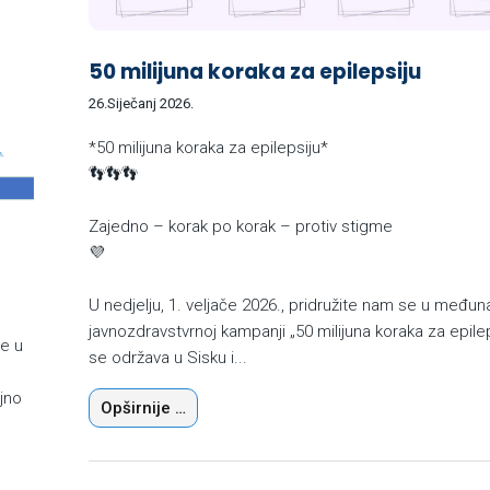
50 milijuna koraka za epilepsiju
26.Siječanj 2026.
*50 milijuna koraka za epilepsiju*
👣👣👣
Zajedno – korak po korak – protiv stigme
💜
U nedjelju, 1. veljače 2026., pridružite nam se u među
javnozdravstvrnoj kampanji „50 milijuna koraka za epilep
je u
se održava u Sisku i...
jno
Opširnije …