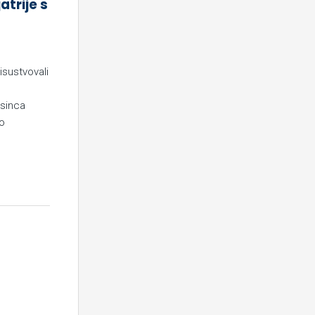
atrije s
isustvovali
osinca
ko