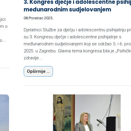
3. Kongres dječje i adolescentne psihij
međunarodnim sudjelovanjem
08.Prosinac 2025.
ici
um o
Djelatnici Službe za dječju i adolescentnu psihijatriju pr
su 3. Kongresu dječje i adolescentne psihijatrije s
o...
međunarodnim sudjelovanjem koji se održao 5. i 6. pr
2025. u Zagrebu. Glavna tema kongresa bila je „Psihič
zdravlje...
Opširnije …