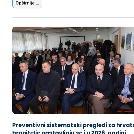
Opširnije …
Preventivni sistematski pregledi za hrva
branitelje nastavljaju se i u 2026. godini