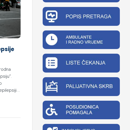
epsije
arodna
psiju“.
o
pilepsiji...