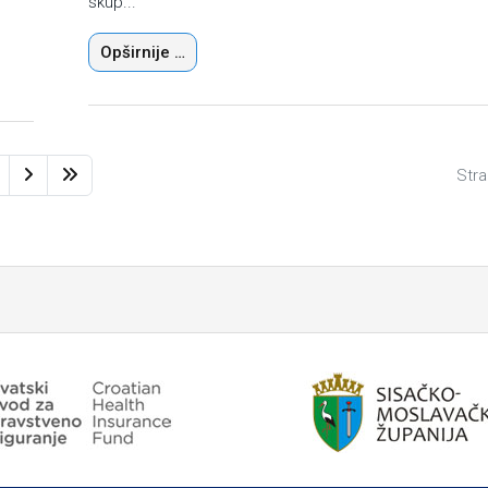
skup...
Opširnije …
Stra