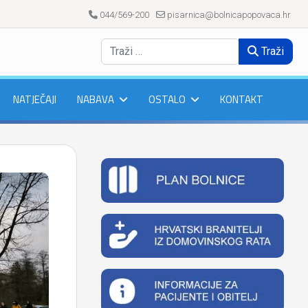
044/569-200
pisarnica@bolnicapopovaca.hr
Traži
NATJEČAJI
NABAVA
OSTALO
KONTAKT