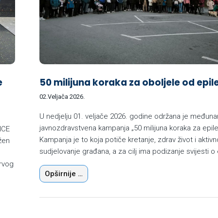
e
50 milijuna koraka za oboljele od epil
02.Veljača 2026.
U nedjelju 01. veljače 2026. godine održana je međun
javnozdravstvena kampanja „50 milijuna koraka za epile
ICE
Kampanja je to koja potiče kretanje, zdrav život i aktivn
žen
sudjelovanje građana, a za cilj ima podizanje svijesti o e
rvog
Opširnije …