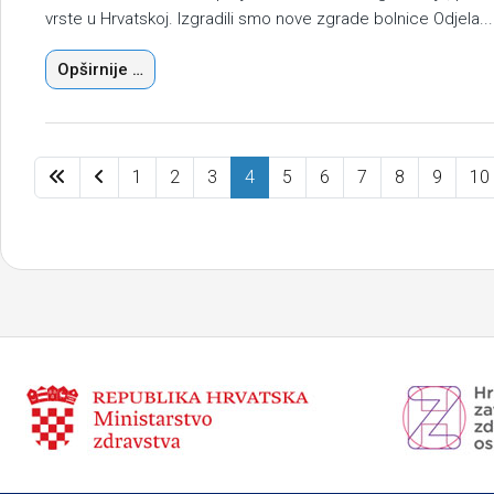
vrste u Hrvatskoj. Izgradili smo nove zgrade bolnice Odjela...
Opširnije …
1
2
3
4
5
6
7
8
9
10