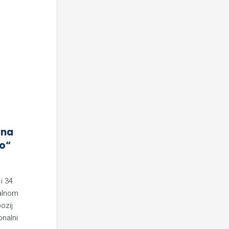
tna
ro“
i 34.
ralnom
ozij
onalni