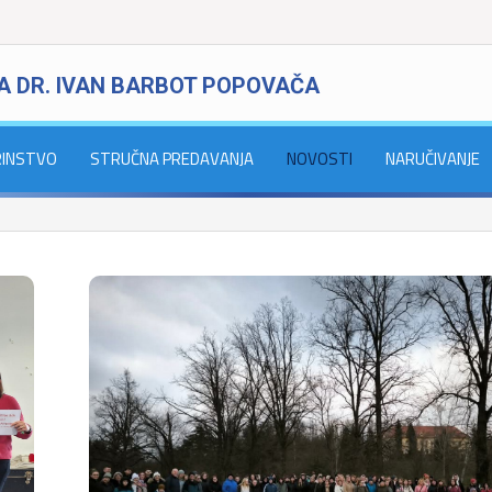
A DR. IVAN BARBOT POPOVAČA
RINSTVO
STRUČNA PREDAVANJA
NOVOSTI
NARUČIVANJE